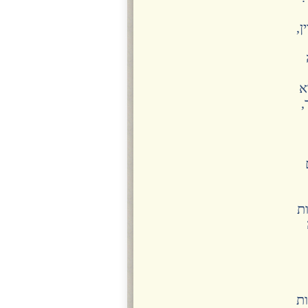
ן,
א
,
ת
ות