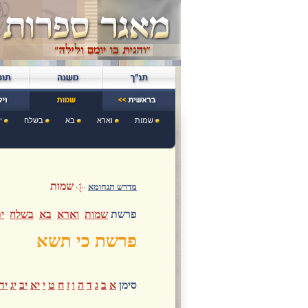
שמות
וארא
בא
בשלח
י
שמות
מדרש תנחומא
פרשת
שמות
וארא
בא
בשלח
י
פרשת כי תשא
סימן
א
ב
ג
ד
ה
ו
ז
ח
ט
י
יא
יב
יג
יד