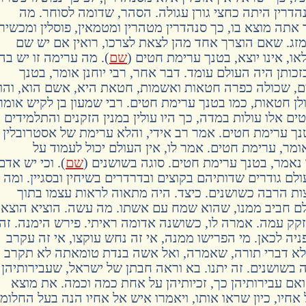
נהדרין היתה כחצי גורן עגולה. הסהר, שדומה לסוחר. מה
תה מוצא בו, כך סנהדרין מטהרין ומטמאין, פוסלין ומכשירי
המזג. שאם הוצרך אחד מהן לצאת לצרכו, רואין אם יש שם
ו, אינו יוצא, בטנך ערימת חטים (
שם
). מה ערימה זו יש בה
כותן היה העולם עומד. דבר אחר, רבי יוחנן אומר, בטנך
ים, שכולה כפרה חטאות ואשמות, חטאת היא, אשם הוא, והו
לן חטאות, כמו בטנך ערימת חטים. רבי שמעון בן לקיש אומר
 אלו עולות במדה, כך היו עולין במנין הזקנים והתלמידים
טנך ערימת חטים. אמר רב אידי, והלא ערימת של אסטרובלין
ומר, ערימת חטים. אמר לו, אין העולם יכול לעמוד על
נאמר, בטנך ערימת חטים. סוגה בשושנים (
שם
). וכי יש אדם
לם גודרים שדותיהם בקוצים ובדרדרים בשיחין ובסגיין. ומה
ות הרבה כשושנים. כיצד. היה מתאוה לראות עצמו בתוך
עולם חביב ממנו, שהוא שמח עם אשתו. מה עשה. הוציא הוצאו
זקק עמה. אמרה לו, כשושנה אדומה ראיתי. פירש הימנה. זה
 פניה לכאן. מי הפרישו ממנה, אי זה נחש עוקצו, אי זה עקרב
, אלא דברי תורה, שאמרה, ואל אשה בנדת טומאתה לא תקרב
גה בשושנים. זה יתנו. בא וראה חבתן של ישראל, שעבירותיהן
 ואם עבירותיהן כך, זכיותיהן על אחת כמה וכמה. את מוצא
חיו, כיון שראו אותו, ויאמרו איש אל אחיו הנה בעל החלומ