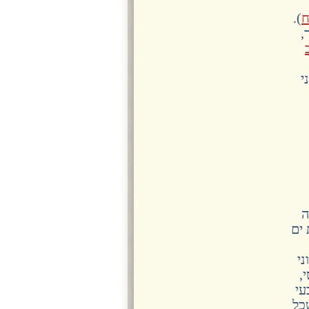
ח
).
,
י
ה
 ים
י
,
עי
כל