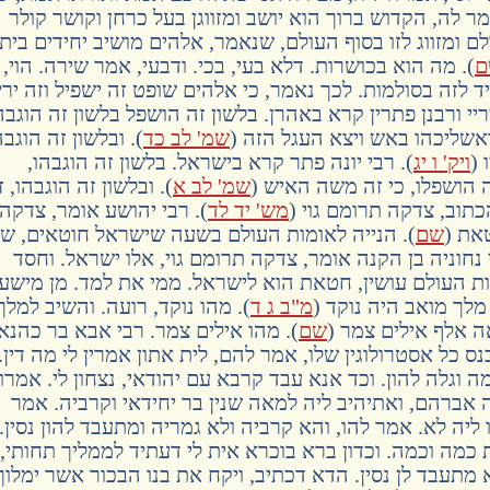
לה, הקדוש ברוך הוא יושב ומזווגן בעל כרחן וקושר קולר
ם ומזווג לזו בסוף העולם, שנאמר, אלהים מושיב יחידים בית
ם
). מה הוא בכושרות. דלא בעי, בכי. ודבעי, אמר שירה. הוי,
ד לזה בסולמות. לכך נאמר, כי אלהים שופט זה ישפיל וזה ירי
צריי ורבנן פתרין קרא באהרן. בלשון זה הושפל בלשון זה הוגבה
אשליכהו באש ויצא העגל הזה (
שמ' לב כד
). ובלשון זה הוגבה
 (
ויק' ו יג
). רבי יונה פתר קרא בישראל. בלשון זה הוגבהו,
ה הושפלו, כי זה משה האיש (
שמ' לב א
). ובלשון זה הוגבהו, ז
תוב, צדקה תרומם גוי (
מש' יד לד
). רבי יהושע אומר, צדקה
את (
שם
). הנייה לאומות העולם בשעה שישראל חוטאים, שה
נחוניה בן הקנה אומר, צדקה תרומם גוי, אלו ישראל. וחסד
 העולם עושין, חטאת הוא לישראל. ממי את למד. מן מישע
לך מואב היה נוקד (
מ"ב ג ד
). מהו נוקד, רועה. והשיב למלך
 אלף אילים צמר (
שם
). מהו אילים צמר. רבי אבא בר כהנא
 כל אסטרולוגין שלו, אמר להם, לית אתון אמרין לי מה דין.
וגלה להון. וכד אנא עבד קרבא עם יהודאי, נצחון לי. אמרו
ה אברהם, ואתיהיב ליה למאה שנין בר יחידאי וקרביה. אמר
 ליה לא. אמר להו, והא קרביה ולא גמריה ומתעבד להון נסין.
 כמה וכמה. וכדון ברא בוכרא אית לי דעתיד לממליך תחותי,
מתעבד לן נסין. הדא דכתיב, ויקח את בנו הבכור אשר ימלוך