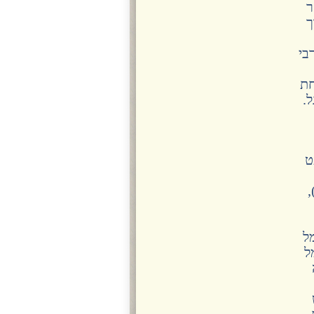
ר
ך
בי
חת
.
ט
)
ל
ל
.