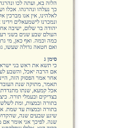
הלזה בא, ועתה לכו ונהרגהו
כך נעלהו ונהרגהו. אכלו וש
לאלהינו, אין אנו מברכין אל
ונמכרנו לישמעאלים וידינו א
יהודה בר שלום, ישיבה אח
העולם שבע שנים בשני רעבו
כמה וכמה. ואף כאן, מי ג
ואם חטאה גדולה שעשו, גר
סימן ג
כי תשא את ראש בני ישראל
אם הרבה יאכל, והשבע לעשיר
אחר אמר הפסוק הזה, היינו
תאמר, מתוקה שנת העובד א
אכל קמעא, שנתו מתנדדת מ
בצדיקים ובעמלי תורה. כיצ
בתורה ובמצות, ומת לשלשי
בתורה ובמצות עד שמת. את
שיגע שבעים שנה, שהקדוש
שנה. לפיכך אני אומר אם 
ברוך הוא, אלולי שסלקתני 