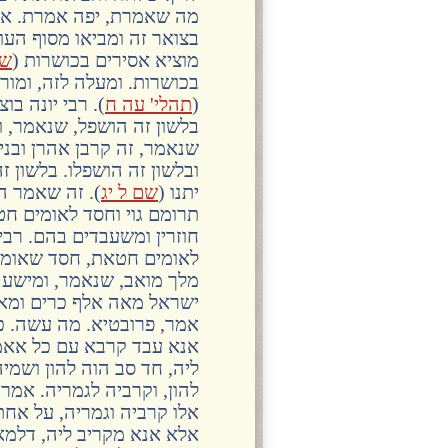
מה שאמרת, יפה אמרת. אמר 
בצואר זה ומביאו מסוף העול
מוציא אסירים בכושרות (
ש
בכושרות. ומעלה לזה, ומורי
(
תהלי' עה ח
). רבי יונה בו
בלשון זה הושפל, שנאמר, ו
שנאמר, זה קרבן אהרן ובניו
ובלשון זה הושפלו. בלשון ז
יתנו (
שם ל יג
). זה שאמר הכ
תרומם גוי וחסד לאומים חט
חוזרין ומשעבדים בהם. רבי 
לאומים חטאת, חסד שאומות
מלך מואב, שנאמר, ומישע מ
ישראל מאה אלף כרים ומאה
אמר, פרובטיא. מה עשה. כנס
אנא עבד קרבא עם כל אאמה 
ליה, חד סב הוה להון ושמי
להון, וקרביה לגמריה. אמרו
אלו קרביה וגמריה, על אחת
אלא אנא מקריב ליה, דלמא 