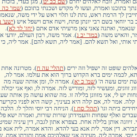
ואמרת, זובח לאלהים יחרם (
שם כב יט
), מגן בעדי, בזכות
תך בתוכנו ואמרת, ועשו לי מקדש ושכנתי בתוכם (
שמו' כה 
ייבין לך הרמת ראש, נתת לנו תלוי ראש על ידי משה, שנאמר
בר יוחאי בשם רבי יונתן פתח, וישח אדם וישפל איש (
ישע' ב
, שנאמר, ואתנה צאני צאן מרעיתי אדם אתם (
יחז' לד לא
).
ר, והאיש משה (
במד' יב ג
). אמר משה, רבון העולם, יודעי אנ
 אותי, ואל תשא להם. [אמר ליה, תשא להם]. אמר ליה, כי
אלהים שופט זה ישפיל וזה ירים (
תהלי' עה ח
). מטרונה אחת
תא, לכמה ימים ברא הקדוש ברוך הוא את עולמו. אמר לה,
ת ימים עשה ה' (
שמ' כ יא
). אמרה לו, ומן אותה שעה מה
ג זווגים, ומעשיר לזה, ומוריש לזה. אמרה לו, ואף אני יכולה
ות יש לי, אני מזווגן בלילה זו. מה שהוא עושה מן אותה שע
לה. אמר לה, אם קלה היא בעיניך, קשה היא לפניו כקריעת
ידים ביתה וגו' (
תהל' סח ז
). הניחה רבי יוסי והלך לו. הלכה
בדים ואלף שפחות והעמידתן שורות שורות, ואמרה ישא פלונ
. זיווגה אותן בלילה אחת. בצפרא אתון לגבה, דין עיניה שמיטי
 תבירא. דין אמר, לית אנא בעי להדא. והדא אמרה, לית אנא ב
 יוסי, אמרה ליה, מעידה אני שאלהיכם אמת ותורתו אמת, ש