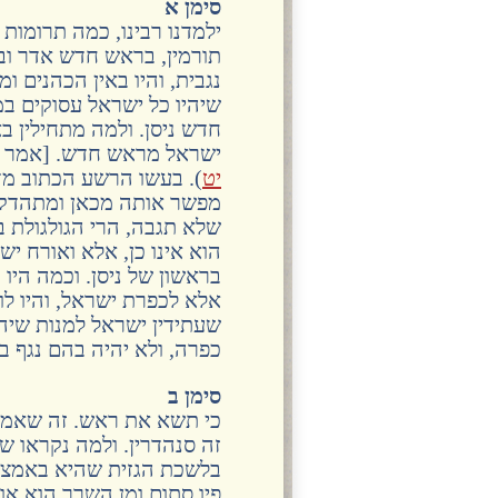
סימן א
ילמדנו רבינו, כמה תרומות 
תורמין, בראש חדש אדר וב
נגבית, והיו באין הכהנים ו
שיהיו כל ישראל עסוקים במ
חדש ניסן. ולמה מתחילין בא
ישראל מראש חדש. [אמר ש
יט
). בעשו הרשע הכתוב מ
מפשר אותה מכאן ומתהדקת 
שלא תגבה, הרי הגולגולת ב
הוא אינו כן, אלא ואורח יש
בראשון של ניסן. וכמה היו 
אלא לכפרת ישראל, והיו לו
שעתידין ישראל למנות שיה
כפרה, ולא יהיה בהם נגף ב
סימן ב
כי תשא את ראש. זה שאמר 
זה סנהדרין. ולמה נקראו ש
בלשכת הגזית שהיא באמצע 
פיו סתום ומן השרר הוא או