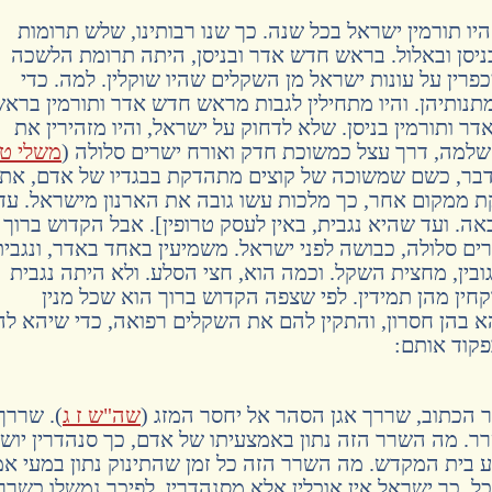
היו תורמין ישראל בכל שנה. כך שנו רבותינו, שלש תרומות
ניסן ובאלול. בראש חדש אדר ובניסן, היתה תרומת הלשכה
מכפרין על עונות ישראל מן השקלים שהיו שוקלין. למה. כדי
תנותיהן. והיו מתחילין לגבות מראש חדש אדר ותורמין ברא
דר ותורמין בניסן. שלא לדחוק על ישראל, והיו מזהירין את
למה, דרך עצל כמשוכת חדק ואורח ישרים סלולה (
משלי טו
דבר, כשם שמשוכה של קוצים מתהדקת בבגדיו של אדם, את
ממקום אחר, כך מלכות עשו גובה את הארנון מישראל. עד
אה. ועד שהיא נגבית, באין לעסק טרופין]. אבל הקדוש ברוך
רים סלולה, כבושה לפני ישראל. משמיעין באחד באדר, ונגבית
גובין, מחצית השקל. וכמה הוא, חצי הסלע. ולא היתה נגבית
קחין מהן תמידין. לפי שצפה הקדוש ברוך הוא שכל מנין
א בהן חסרון, והתקין להם את השקלים רפואה, כדי שיהא לה
פקוד אותם:
הכתוב, שררך אגן הסהר אל יחסר המזג (
שה"ש ז ג
). שררך
רר. מה השרר הזה נתון באמצעיתו של אדם, כך סנהדרין יושב
בית המקדש. מה השרר הזה כל זמן שהתינוק נתון במעי אמ
כל, כך ישראל אין אוכלין אלא מסנהדרין, לפיכך נמשלו כשרר