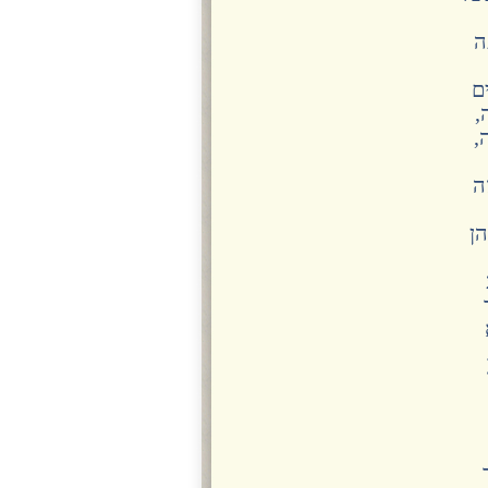
ה
ם
,
,
ה
ן