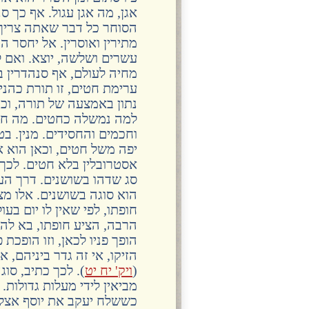
אגן, מה אגן עגול. אף כך ס
הסוחר כל דבר שאתה צריך א
מתירין ואוסרין. אל יחסר 
עשרים ושלשה, יוצא. ואם לא
מחיה לעולם, אף סנהדרין בז
ערימת חטים, זו תורת כהנ
נתון באמצעה של תורה, וכו
למה נמשלה כחטים. מה חטים
וחכמים והחסידים. מנין. ב
יפה משל חטים, וכאן הוא א
אסטרובלין בלא חטים. לכך 
סג שדהו בשושנים. דרך העו
הוא סוגה בשושנים. אלו מצ
חופתו, לפי שאין לו יום ב
הרבה, הציע חופתו, בא לה
הופך פניו לכאן, וזו הופכת
הזיקו, אי זה גדר ביניהם
(
ויק' יח יט
). לכך כתיב, סו
מביאין לידי מעלות גדולות.
כששלח יעקב את יוסף אצל א