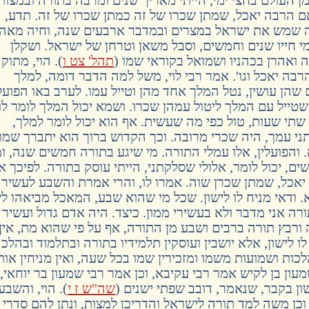
ם הרבה יאכל, שמתן שכרו של זה כמתן שכרו של זה. תדע,
ה שמש את ישראל במצרים ובמדבר ארבעים שנה, וחיה מאה
י חייו שנים וחמשים, וסבל משאן וטרחן של ישראל. ושקלן
ואהרן בכהניו ושמואל בקוראי שמו (
תהל' צט ו
). הוי, מתוק
ה יאכל וגו'. אמר רבי לוי, משל למה הדבר דומה, למלך
שהן עושין, נטל המלך אחד מהן וטייל עמו. לערב באו הפועלי
 שטייל עם המלך ליטול עמהן שכרו. ושמא יכול המלך לומר לו
י שעות, טול כפי מה שעשית. אף הוא יכול לומר למלך,
ני עמך, היה שכרי מרובה. וכך הקדוש ברוך הוא יתברך שמו.
 והפועלין, אלו עמלי התורה. מי שיגע בתורה חמשים שנה, ומ
ם, יכול לומר, אלולי שסלקתני, הייתי עוסק בתורה. לפיכך א
כל, שמתן שכרן שוה. אמרו לו, והרי אמרת והשבע לעשיר
וא. ודאי מניח לו לישון. שכל מי שהוא שבע, המאכל מביאהו לי
רה אני מדבר ולא בעשירי ממון. כיצד. היה אדם גדול ועשיר
ורבץ תורה ברבים ושבע מן התורה, אף על פי שהוא מת, אין
 לישון, אלא יושבין ועוסקין תלמידיו בתורה ובתלמוד ובהלכ
לכות ושמועות משמו ומזכירין שמו בכל שעה, ואין מניחין אות
מעון בן לקיש אמר רבי עקיבא, וכן אמר רבי שמעון בר יוחאי,
ישון בקבר, שנאמר, דובב שפתי ישנים (
שה"ש ז י
). הוי, והשבע
. וכן משה למד תורה לישראל והדריכן למצות, ונתן להם סדרי