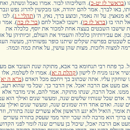
 (
בראשי' לז יט-כ
). השליכוהו לבור. אמרו נאכל ונשתה, ואח
תו, באו לברך. אמר להם יהודה, אנו מבקשין להרוג נפש ונבר
א מנאצין. על זה נאמר, ובוצע ברך, נאץ, ה' (
תהלי' י ג
). לכו
ל תהי בו (
ברא' לז כז
). וישבו לאכול לחם (
בר' לז כה
). אמר ר
ת שישבו השבטים בעצה אחת למכור את יוסף, כלכלה את
ן. אם עבירותיהן כלכלה והעמיד את העולם, זכיותיהן על א
רם לשבטים בפרשת שקלים שיתנו כופר נפשותיהן, מעשה העגל
מה למצוה ולזכות. מצות שהן עושין, על אחת כמה וכמה:
. כך פתח רבי תנחומא בר אבא, מתוקה שנת העובד אם מע
 איננו מניח לו לישון (
קהלת ה יא
). אמרו לו לשלמה, אלו
 שוחקין עליו. אתה שכתוב בך ויחכם מכל האדם (
מ"א ה יא
,
ם מעט אם הרבה יאכל. אין הדבר כך. שכל מי שהוא רעב,
מנו. אכל הרבה, שנתו מתוקה. אמר להם, איני מדבר אלא
ד. אדם שכל שנותיו שלשים שנה, ומעשר שנים ואילך הוא עמ
ם שנה. ואדם אחד חיה שמונים שנה, ומעשר שנים ואילך עמ
 אומר, הואיל ולא יגע הראשון אלא עשרים שנה בתורה, וזה
 ברוך הוא מרבה לזה שכר יותר ממי שעסק בתורה עשרים
מעט אם הרבה יאכל, שיכול בן עשרים שנה לומר לפני הקדוש
מן העולם בחצי ימי, הייתי מאריך שנים ומרבה בתורה ובמצות