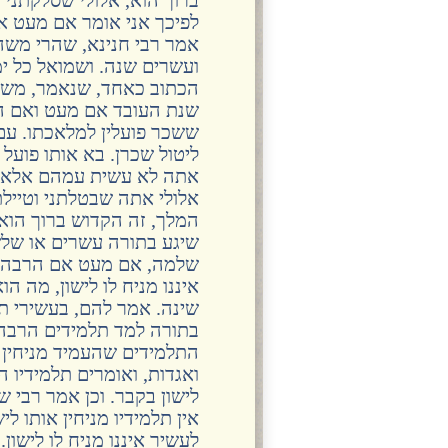
לפיכך אני אומר אם מעט א
אמר רבי חנינא, שהרי מש
ועשרים שנה. ושמואל כל ימ
הכתוב כאחד, שנאמר, משה 
שנת העובד אם מעט ואם הרב
ששכר פועלין למלאכתו. עם 
ליטול שכרן. בא אותו פועל
אתה לא עשית עמהם אלא שת
אלולי אתה שבטלתני וטיילת
המלך, זה הקדוש ברוך הוא.
שיגע בתורה עשרים או שלשי
שלמה, אם מעט אם הרבה יא
איננו מניח לו לישון, מה ה
שינה. אמר להם, בעשירי תו
בתורה למד תלמידים הרבה 
התלמידים שהעמיד מניחין לו
ואגדות, ואומרים תלמידיו ה
לישון בקבר. וכן אמר רבי ש
אין תלמידיו מניחין אותו ל
לעשיר איננו מניח לו לישון