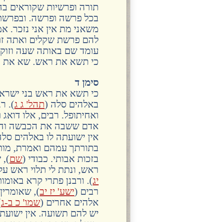
תורה ופרשיות שקוראים בה
בכל פרשה ופרשה. ובפרשת 
משאני מת אין אני נזכר. א
להם פרשת שקלים ואתה זוק
עומד שם באותה שעה וזוקף 
כי תשא את ראש. שא את ר
סימן ד
כי תשא את ראש בני ישראל.
באלהים סלה (
תהל' ג ג
). ר
ואחיתופל. רבים, אלו דואג 
אדם ששבה את הכבשה והרג
אין ישועתה לו באלהים סלה
בתורתך עמהם ואמרת, מות 
בזכות אבותי. כבודי (
שם
), 
ראש, ונתת לי תלוי ראש על
יג
). ורבנן פתרי קרא באומו
רבים (
ישע' יז יב
), שאומרין
אלהים אחרים (
שמו' כ ב-ג
)
יש להם תשועה. אין ישועתה