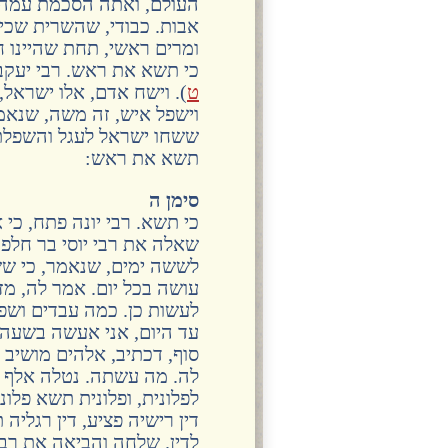
העולם, ואתה הסכמת עמהם 
אבות. כבודי, שהשרית שכינ
ומרים ראשי, תחת שהיינו ח
כי תשא את ראש. רבי יעקב 
ט
). וישח אדם, אלו ישראל
וישפל איש, זה משה, שנאמ
ששחו ישראל לעגל והשפלתי
תשא את ראש:
סימן ה
כי תשא. רבי יונה פתח, כי 
שאלה את רבי יוסי בר חלפ
לששה ימים, שנאמר, כי שש
עושה בכל יום. אמר לה, מזוו
לעשות כן. כמה עבדים ושפח
עד היום, אני אעשה בשעה ק
סוף, דכתיב, אלהים מושיב יח
לה. מה עשתה. נטלה אלף ע
לפלונית, ופלונית תשא פלוני
דין רישיה פציע, דין רגליה
לדין. שלחה והביאה את רבי