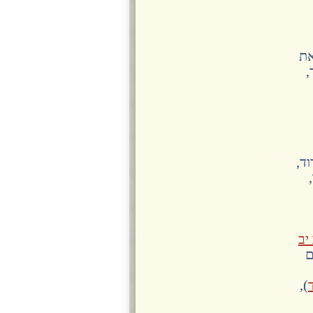
את
,
ד,
יב
ם
),