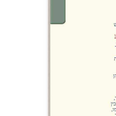
ש
ן
,
ין
ו,
.