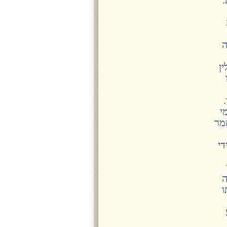
ה
ן
י
מר
די
ה
ו