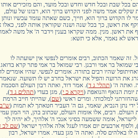
ם בכל שבת ובכל חדש וחדש ובכל מועד, והם מזכירים אותו
שקלים אמר משה לפני הקדוש ברוך הוא, רבונו של עולם,
מר לו הקדוש ברוך הוא, חייך, כשם שאתה עומד עכשיו ונותן
ף את ראשן, כך בכל שנה ושנה שקוראין אותה לפני, כאלו 
את ראשן. מנין. ממה שקראו בענין וידבר ה' אל משה לאמר
אש לא נאמר, אלא כי תשא:
 זה שאמר הכתוב, רבים אומרים לנפשי אין ישועתה לו
בי שמואל בר אמי ורבנן. רבי שמואל בר אמי פתר קרא בדואג
ואחיתופל שהיו רבים בתורה. אומרים לנפשי. שהיו אומרים לדו
 את הרועה והפיל את ישראל בחרב יש לו תשועה. שנאמר,
. ואתה ה' (
תהלי' ג ד
). אמר דוד, ואתה רבון העולם הסכמת
יומת הנואף והנואפת (
ויקרא כ י
), מגן בעדי (
תהלים ג ד
),
שהחזרתני למלכותי. ומרים ראשי (
שם
), שהייתי חייב הרמת
 ידי נתן הנביא, שאמר, גם ה' העביר חטאתך לא תמות (
ש"ב 
ת העולם. רבים, אלו אומות העולם, שכתוב בהן, הוי המון עמי
 לישראל, אומה ששמעה בסיני אנכי ה' אלהיך, לא יהיה לך
, ולסוף ארבעים יום אמרו לעגל אלה אלהיך ישראל (
שם לב ד
 לו באלהים סלה. ואתה ה' מגן בעדי. אמרו ישראל, רבון