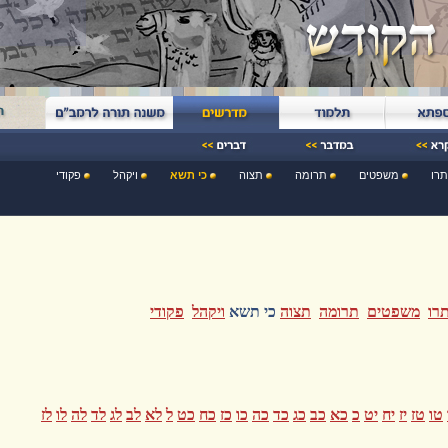
תרו
משפטים
תרומה
תצוה
כי תשא
ויקהל
פקודי
תרו
משפטים
תרומה
תצוה
כי תשא
ויקהל
פקודי
טו
טז
יז
יח
יט
כ
כא
כב
כג
כד
כה
כו
כז
כח
כט
ל
לא
לב
לג
לד
לה
לו
לז