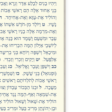
וַיִּהְיוּ בָנִים לְבָלַע אַדָּר וְגֵרָא וַאֲ
בְּנֵי אֵחוּד אֵלֶּה הֵם רָאשֵׁי אָבוֹת לְ
וְהוֹלִיד אֶת-עֻזָּא וְאֶת-אֲחִיחֻד.
ח
נָשָׁיו.
ט
וַיּוֹלֶד מִן-חֹדֶשׁ אִשְׁתּוֹ
וְאֶת-מִרְמָה אֵלֶּה בָנָיו רָאשֵׁי אָ
עֵבֶר וּמִשְׁעָם וָשָׁמֶד הוּא בָּנָה אֶת
לְיוֹשְׁבֵי אַיָּלוֹן הֵמָּה הִבְרִיחוּ אֶת-
וּמִיכָאֵל וְיִשְׁפָּה וְיוֹחָא בְּנֵי בְרִיע
אֶלְפָּעַל.
יט
וְיָקִים וְזִכְרִי וְזַבְדִּי.
כ
כב
וְיִשְׁפָּן וָעֵבֶר וֶאֱלִיאֵל.
כג
וְעַבְד
(וּפְנוּאֵל) בְּנֵי שָׁשָׁק.
כו
וְשַׁמְשְׁרַי
רָאשֵׁי אָבוֹת לְתֹלְדוֹתָם רָאשִׁים אֵל
מַעֲכָה.
ל
וּבְנוֹ הַבְּכוֹר עַבְדּוֹן וְצו
אֶת-שִׁמְאָה וְאַף-הֵמָּה נֶגֶד אֲחֵי
הוֹלִיד אֶת-שָׁאוּל וְשָׁאוּל הוֹלִיד אֶת
וּבֶן-יְהוֹנָתָן מְרִיב בָּעַל וּמְרִיב ב