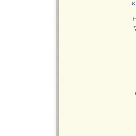
צָא.
וֹ
י