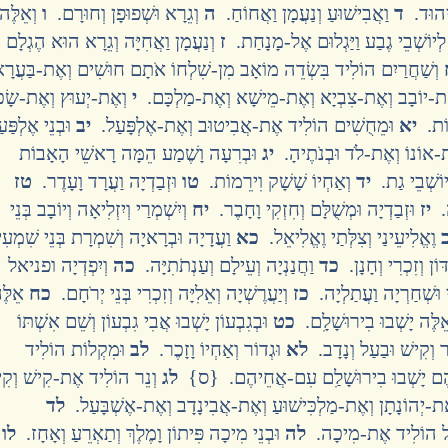
בִיהוּד.
ד
וַאֲבִישׁוּעַ וְנַעֲמָן וַאֲחוֹחַ.
ה
וְגֵרָא וּשְׁפוּפָן וְחוּרָם.
ו
וְאֵלֶּה
יוֹשְׁבֵי גֶבַע וַיַּגְלוּם אֶל-מָנָחַת.
ז
וְנַעֲמָן וַאֲחִיָּה וְגֵרָא הוּא הֶגְלָם
וְשַׁחֲרַיִם הוֹלִיד בִּשְׂדֵה מוֹאָב מִן-שִׁלְחוֹ אֹתָם חוּשִׁים וְאֶת-בַּעֲרָ
 אֶת-יוֹבָב וְאֶת-צִבְיָא וְאֶת-מֵישָׁא וְאֶת-מַלְכָּם.
י
וְאֶת-יְעוּץ וְאֶת-שָׂכְ
בוֹת.
יא
וּמֵחֻשִׁים הוֹלִיד אֶת-אֲבִיטוּב וְאֶת-אֶלְפָּעַל.
יב
וּבְנֵי אֶלְפַּע
-אוֹנוֹ וְאֶת-לֹד וּבְנֹתֶיהָ.
יג
וּבְרִעָה וָשֶׁמַע הֵמָּה רָאשֵׁי הָאָבוֹת
יוֹשְׁבֵי גַת.
יד
וְאַחְיוֹ שָׁשָׁק וִירֵמוֹת.
טו
וּזְבַדְיָה וַעֲרָד וָעָדֶר.
טז
ָה.
יז
וּזְבַדְיָה וּמְשֻׁלָּם וְחִזְקִי וָחָבֶר.
יח
וְיִשְׁמְרַי וְיִזְלִיאָה וְיוֹבָב בְּנֵי
וֶאֱלִיעֵינַי וְצִלְּתַי וֶאֱלִיאֵל.
כא
וַעֲדָיָה וּבְרָאיָה וְשִׁמְרָת בְּנֵי שִׁמְעִ
ּוֹן וְזִכְרִי וְחָנָן.
כד
וַחֲנַנְיָה וְעֵילָם וְעַנְתֹתִיָּה.
כה
וְיִפְדְיָה ופניאל
 וּשְׁחַרְיָה וַעֲתַלְיָה.
כז
וְיַעֲרֶשְׁיָה וְאֵלִיָּה וְזִכְרִי בְּנֵי יְרֹחָם.
כח
אֵלֶּ
ֶּה יָשְׁבוּ בִירוּשָׁלִָם.
כט
וּבְגִבְעוֹן יָשְׁבוּ אֲבִי גִבְעוֹן וְשֵׁם אִשְׁתּוֹ
ּר וְקִישׁ וּבַעַל וְנָדָב.
לא
וּגְדוֹר וְאַחְיוֹ וָזָכֶר.
לב
וּמִקְלוֹת הוֹלִיד
הֶם יָשְׁבוּ בִירוּשָׁלִַם עִם-אֲחֵיהֶם. {ס}
לג
וְנֵר הוֹלִיד אֶת-קִישׁ וְקִי
-יְהוֹנָתָן וְאֶת-מַלְכִּישׁוּעַ וְאֶת-אֲבִינָדָב וְאֶת-אֶשְׁבָּעַל.
לד
ַּעַל הוֹלִיד אֶת-מִיכָה.
לה
וּבְנֵי מִיכָה פִּיתוֹן וָמֶלֶךְ וְתַאְרֵעַ וְאָחָז.
לו