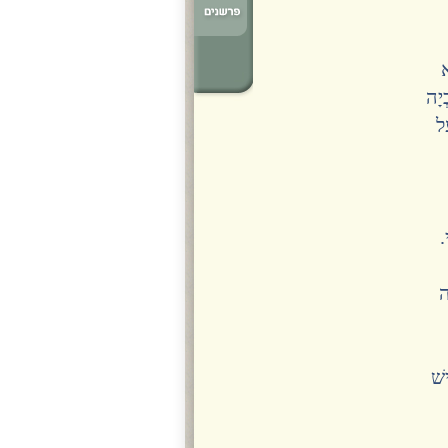
א
יָה
ַל
י.
ה
שׁ