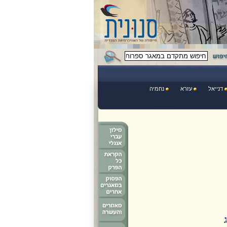
דנייאל
עזרא
נחמיה