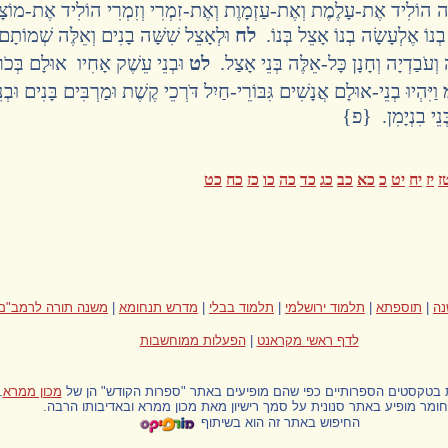
ָּה הוֹלִיד אֶת-עָלֶמֶת וְאֶת-עַזְמָוֶת וְאֶת-זִמְרִי וְזִמְרִי הוֹלִיד אֶת-מוֹ
נוֹ אֶלְעָשָׂה בְנוֹ אָצֵל בְּנוֹ.
לח
וּלְאָצֵל שִׁשָּׁה בָנִים וְאֵלֶּה שְׁמוֹתָם
ה וְעֹבַדְיָה וְחָנָן כָּל-אֵלֶּה בְּנֵי אָצַל.
לט
וּבְנֵי עֵשֶׁק אָחִיו אוּלָם בְּכֹר
וַיִּהְיוּ בְנֵי-אוּלָם אֲנָשִׁים גִּבּוֹרֵי-חַיִל דֹּרְכֵי קֶשֶׁת וּמַרְבִּים בָּנִים וּבְנֵ
ְנֵי בִנְיָמִן. {פ}
ז
יז
יח
יט
כ
כא
כב
כג
כד
כה
כו
כז
כח
כט
ה
|
תוספתא
|
תלמוד ירושלמי
|
תלמוד בבלי
|
מדרש תנחומא
|
משנה תורה לרמב"ם
לדף ראשי מקראנט
|
הפעלות ממוחשבות
ת בטקסטים הספרותיים כפי שהם מופיעים באתר "ספרות הקודש" הן של
מכון ממרא
.
ומר מופיע באתר סנונית על סמך רישיון מאת מכון ממרא ובאדיבותו הרבה.
החיפוש באתר זה הוא בשיתוף