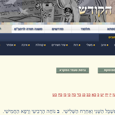
איוב
משלי
רות
שיר השירים
קוהלת
איכה
אסתר
ז
יז
יח
יט
כ
כא
כב
כג
כד
כה
כו
כז
כח
כט
שְׁבֵּל הַשֵּׁנִי וְאַחְרַח הַשְּׁלִישִׁי.
ב
נוֹחָה הָרְבִיעִי וְרָפָא הַחֲמִישִׁי.
ג