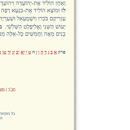
וְאָחָז הוֹלִיד אֶת-יְהוֹעַדָּה וִיהוֹעַד
לז
וּמוֹצָא הוֹלִיד אֶת-בִּנְעָא רָפָה בְ
עַזְרִיקָם בֹּכְרוּ וְיִשְׁמָעֵאל וּשְׁעַרְיָ
יְעוּשׁ הַשֵּׁנִי וֶאֱלִיפֶלֶט הַשְּׁלִשִׁי.
מ
בָנִים מֵאָה וַחֲמִשִּׁים כָּל-אֵלֶּה מִבּ
פרק
א
ב
ג
ד
ה
ו
ז
ח
ט
י
יא
יב
יג
יד
טו
ט
תנ"ך
|
משנ
כל הזכויו
הח