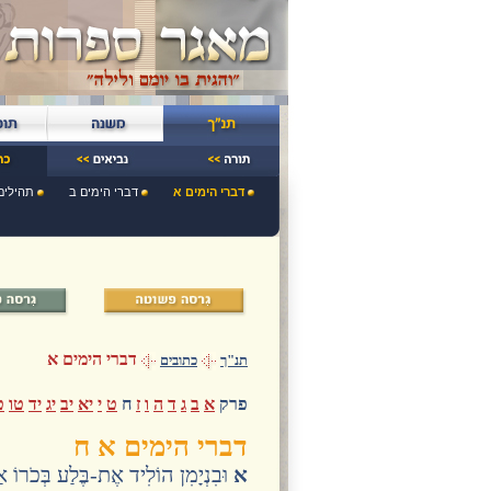
דברי הימים א
דברי הימים ב
תהילים
דברי הימים א
תנ"ך
כתובים
פרק
א
ב
ג
ד
ה
ו
ז
ח
ט
י
יא
יב
יג
יד
טו
ט
דברי הימים א ח
א
וּבִנְיָמִן הוֹלִיד אֶת-בֶּלַע בְּכֹרוֹ אַ