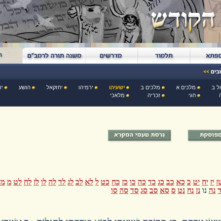
ל ב
מלכים א
מלכים ב
ישעיהו
ירמיהו
יחזקאל
הושע
יו
חגי
זכריה
מלאכי
ז
יז
יח
יט
כ
כא
כב
כג
כד
כה
כו
כז
כח
כט
ל
לא
לב
לג
לד
לה
לו
לז
לח
לט
מ
מא
ד
נה
נו
נז
נח
נט
ס
סא
סב
סג
סד
סה
סו