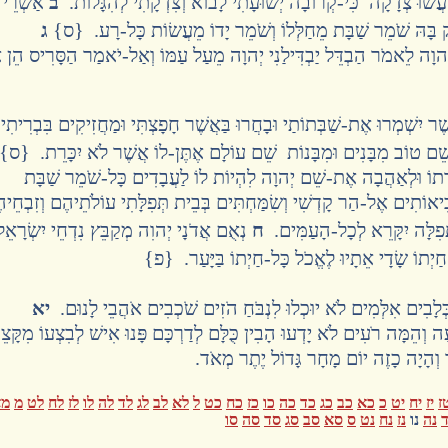
ֲשׂוּ צְדָקָה כִּי-קְרוֹבָה יְשׁוּעָתִי לָבוֹא וְצִדְקָתִי לְהִגָּלוֹת.
ב
אַשְׁרֵי
ק בָּהּ שֹׁמֵר שַׁבָּת מֵחַלְּלוֹ וְשֹׁמֵר יָדוֹ מֵעֲשׂוֹת כָּל-רָע. {ס}
ג
ְהוָה לֵאמֹר הַבְדֵּל יַבְדִּילַנִי יְהוָה מֵעַל עַמּוֹ וְאַל-יֹאמַר הַסָּרִיס הֵן א
 יִשְׁמְרוּ אֶת-שַׁבְּתוֹתַי וּבָחֲרוּ בַּאֲשֶׁר חָפָצְתִּי וּמַחֲזִיקִים בִּבְרִיתִ
ד וָשֵׁם טוֹב מִבָּנִים וּמִבָּנוֹת שֵׁם עוֹלָם אֶתֶּן-לוֹ אֲשֶׁר לֹא יִכָּרֵת. {ס
ָׁרְתוֹ וּלְאַהֲבָה אֶת-שֵׁם יְהוָה לִהְיוֹת לוֹ לַעֲבָדִים כָּל-שֹׁמֵר שַׁבָּת
יאוֹתִים אֶל-הַר קָדְשִׁי וְשִׂמַּחְתִּים בְּבֵית תְּפִלָּתִי עוֹלֹתֵיהֶם וְזִבְחֵי
ְּפִלָּה יִקָּרֵא לְכָל-הָעַמִּים.
ח
נְאֻם אֲדֹנָי יְהוִה מְקַבֵּץ נִדְחֵי יִשְׂרָאֵ
ַיְתוֹ שָׂדָי אֵתָיוּ לֶאֱכֹל כָּל-חַיְתוֹ בַּיָּעַר. {פ}
כְּלָבִים אִלְּמִים לֹא יוּכְלוּ לִנְבֹּחַ הֹזִים שֹׁכְבִים אֹהֲבֵי לָנוּם.
יא
עָה וְהֵמָּה רֹעִים לֹא יָדְעוּ הָבִין כֻּלָּם לְדַרְכָּם פָּנוּ אִישׁ לְבִצְעוֹ מִקָּצ
ר וְהָיָה כָזֶה יוֹם מָחָר גָּדוֹל יֶתֶר מְאֹד.
ז
יז
יח
יט
כ
כא
כב
כג
כד
כה
כו
כז
כח
כט
ל
לא
לב
לג
לד
לה
לו
לז
לח
לט
מ
מא
ד
נה
נו
נז
נח
נט
ס
סא
סב
סג
סד
סה
סו