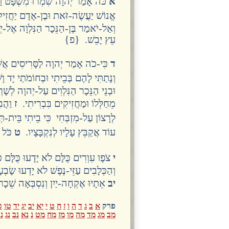
א
כֹּה אָמַר יְהוָה שִׁמְרוּ מִשְׁפָּט וַע
אֱנוֹשׁ יַעֲשֶׂה-זֹּאת וּבֶן-אָדָם יַחֲזִי
וְאַל-יֹאמַר בֶּן-הַנֵּכָר הַנִּלְוָה אֶל-י
עֵץ יָבֵשׁ. {פ}
ד
כִּי-כֹה אָמַר יְהוָה לַסָּרִיסִים אֲשֶׁר
וְנָתַתִּי לָהֶם בְּבֵיתִי וּבְחוֹמֹתַי יָ
וּבְנֵי הַנֵּכָר הַנִּלְוִים עַל-יְהוָה לְש
מֵחַלְּלוֹ וּמַחֲזִיקִים בִּבְרִיתִי.
ז
וַהֲבִ
לְרָצוֹן עַל-מִזְבְּחִי כִּי בֵיתִי בֵּית-ת
עוֹד אֲקַבֵּץ עָלָיו לְנִקְבָּצָיו.
ט
כֹּל ח
י
צֹפָו עִוְרִים כֻּלָּם לֹא יָדָעוּ כֻּלָּם 
וְהַכְּלָבִים עַזֵּי-נֶפֶשׁ לֹא יָדְעוּ שָׂבְ
יב
אֵתָיוּ אֶקְחָה-יַיִן וְנִסְבְּאָה שֵׁכָ
פרק
א
ב
ג
ד
ה
ו
ז
ח
ט
י
יא
יב
יג
יד
טו
ט
מב
מג
מד
מה
מו
מז
מח
מט
נ
נא
נב
נג
נ