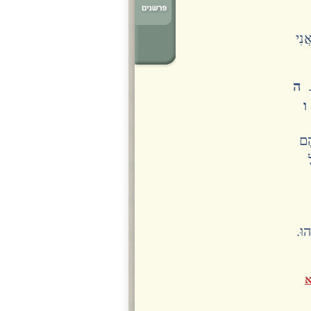
ֲנִי
י.
ה
}
ו
הֶם
ל
ֵהוּ.