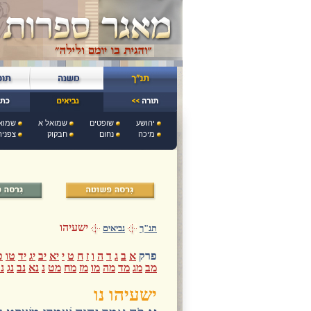
יהושע
שופטים
שמואל א
שמוא
מיכה
נחום
חבקוק
צפניה
ישעיהו
תנ"ך
נביאים
פרק
א
ב
ג
ד
ה
ו
ז
ח
ט
י
יא
יב
יג
יד
טו
ט
מב
מג
מד
מה
מו
מז
מח
מט
נ
נא
נב
נג
נ
ישעיהו נו