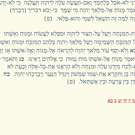
נִי לֹא-אֹכַל בְּלַחְמֶךָ וְאִם-תַּעֲשֶׂה עֹלָה לַיהוָה תַּעֲלֶנָּה כִּי לֹא-יָדַע
ֹאמֶר מָנוֹחַ אֶל-מַלְאַךְ יְהוָה מִי שְׁמֶךָ כִּי-יָבֹא דבריך (דְבָרְךָ)
הוָה לָמָּה זֶּה תִּשְׁאַל לִשְׁמִי וְהוּא-פֶלִאי. {פ}
אֶת-הַמִּנְחָה וַיַּעַל עַל-הַצּוּר לַיהוָה וּמַפְלִא לַעֲשׂוֹת וּמָנוֹחַ וְאִשְׁתּוֹ
ַמִּזְבֵּחַ הַשָּׁמַיְמָה וַיַּעַל מַלְאַךְ-יְהוָה בְּלַהַב הַמִּזְבֵּחַ וּמָנוֹחַ וְאִשְׁתּ
א
וְלֹא-יָסַף עוֹד מַלְאַךְ יְהוָה לְהֵרָאֹה אֶל-מָנוֹחַ וְאֶל-אִשְׁתּוֹ אָז יָד
ֹּאמֶר מָנוֹחַ אֶל-אִשְׁתּוֹ מוֹת נָמוּת כִּי אֱלֹהִים רָאִינוּ.
כג
וַתֹּאמֶר ל
א-לָקַח מִיָּדֵנוּ עֹלָה וּמִנְחָה וְלֹא הֶרְאָנוּ אֶת-כָּל-אֵלֶּה וְכָעֵת לֹא
ָה בֵּן וַתִּקְרָא אֶת-שְׁמוֹ שִׁמְשׁוֹן וַיִּגְדַּל הַנַּעַר וַיְבָרְכֵהוּ יְהוָה.
כה
-דָן בֵּין צָרְעָה וּבֵין אֶשְׁתָּאֹל. {פ}
ז
יז
יח
יט
כ
כא