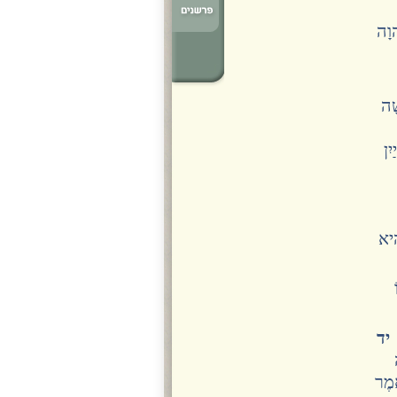
הוָה
ָׁה
יִן
ִיא
.
יד
אמֶר