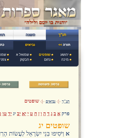
יהושע
שופטים
שמואל א
שמוא
מיכה
נחום
חבקוק
צפני
שופטים
תנ"ך
נביאים
פרק
א
ב
ג
ד
ה
ו
ז
ח
ט
י
יא
יב
יג
יד
טו
ט
שופטים יג
א
וַיֹּסִיפוּ בְּנֵי יִשְׂרָאֵל לַעֲשׂוֹת הָר