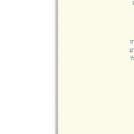
וֹ
ַע
וֹ