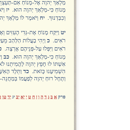
מַלְאַךְ יְהוָה אֶל-מָנוֹחַ אִם-תַּעְצְרֵ
מָנוֹחַ כִּי-מַלְאַךְ יְהוָה הוּא.
יז
וַיּ
וְכִבַּדְנוּךָ.
יח
וַיֹּאמֶר לוֹ מַלְאַךְ יְ
יט
וַיִּקַּח מָנוֹחַ אֶת-גְּדִי הָעִזִּים וְ
רֹאִים.
כ
וַיְהִי בַעֲלוֹת הַלַּהַב מֵעַל ה
רֹאִים וַיִּפְּלוּ עַל-פְּנֵיהֶם אָרְצָה.
כ
מָנוֹחַ כִּי-מַלְאַךְ יְהוָה הוּא.
כב
וַי
אִשְׁתּוֹ לוּ חָפֵץ יְהוָה לַהֲמִיתֵנוּ לֹ
הִשְׁמִיעָנוּ כָּזֹאת.
כד
וַתֵּלֶד הָאִשּׁ
וַתָּחֶל רוּחַ יְהוָה לְפַעֲמוֹ בְּמַחֲנֵה
פרק
א
ב
ג
ד
ה
ו
ז
ח
ט
י
יא
יב
יג
יד
טו
ט