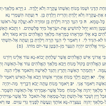
חַת הַדָּנִי וּשְׁמוֹ מָנוֹחַ וְאִשְׁתּוֹ עֲקָרָה וְלֹא יָלָדָה.
ג
וַיֵּרָא מַלְאַךְ-יְ
ַתְּ-עֲקָרָה וְלֹא יָלַדְתְּ וְהָרִית וְיָלַדְתְּ בֵּן.
ד
וְעַתָּה הִשָּׁמְרִי נָא
לִי כָּל-טָמֵא.
ה
כִּי הִנָּךְ הָרָה וְיֹלַדְתְּ בֵּן וּמוֹרָה לֹא-יַעֲלֶה עַל-רֹאשׁוֹ
בָּטֶן וְהוּא יָחֵל לְהוֹשִׁיעַ אֶת-יִשְׂרָאֵל מִיַּד פְּלִשְׁתִּים.
ו
וַתָּבֹא הָאִשּ
הִים בָּא אֵלַי וּמַרְאֵהוּ כְּמַרְאֵה מַלְאַךְ הָאֱלֹהִים נוֹרָא מְאֹד וְלֹא
וֹ לֹא-הִגִּיד לִי.
ז
וַיֹּאמֶר לִי הִנָּךְ הָרָה וְיֹלַדְתְּ בֵּן וְעַתָּה אַל-תִּשְׁתִּי יַ
י-נְזִיר אֱלֹהִים יִהְיֶה הַנַּעַר מִן-הַבֶּטֶן עַד-יוֹם מוֹתוֹ. {פ}
ִּי אֲדוֹנָי אִישׁ הָאֱלֹהִים אֲשֶׁר שָׁלַחְתָּ יָבוֹא-נָא עוֹד אֵלֵינוּ וְיוֹרֵנוּ
ְמַע הָאֱלֹהִים בְּקוֹל מָנוֹחַ וַיָּבֹא מַלְאַךְ הָאֱלֹהִים עוֹד אֶל-הָאִשָּׁה וְה
 עִמָּהּ.
י
וַתְּמַהֵר הָאִשָּׁה וַתָּרָץ וַתַּגֵּד לְאִישָׁהּ וַתֹּאמֶר אֵלָיו הִנֵּה
ם אֵלָי.
יא
וַיָּקָם וַיֵּלֶךְ מָנוֹחַ אַחֲרֵי אִשְׁתּוֹ וַיָּבֹא אֶל-הָאִישׁ וַיֹּאמֶר לוֹ
אִשָּׁה וַיֹּאמֶר אָנִי.
יב
וַיֹּאמֶר מָנוֹחַ עַתָּה יָבֹא דְבָרֶיךָ מַה-יִּהְיֶה
ר מַלְאַךְ יְהוָה אֶל-מָנוֹחַ מִכֹּל אֲשֶׁר-אָמַרְתִּי אֶל-הָאִשָּׁה תִּשָּׁמֵר
אכַל וְיַיִן וְשֵׁכָר אַל-תֵּשְׁתְּ וְכָל-טֻמְאָה אַל-תֹּאכַל כֹּל אֲשֶׁר-צִוִּיתִיהָ
-מַלְאַךְ יְהוָה נַעְצְרָה-נָּא אוֹתָךְ וְנַעֲשֶׂה לְפָנֶיךָ גְּדִי עִזִּים.
טז
וַיֹּ