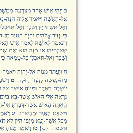
ב
וַיְהִי אִישׁ אֶחָד מִצָּרְעָה מִמִּשְׁפַּ
אֶל-הָאִשָּׁה וַיֹּאמֶר אֵלֶיהָ הִנֵּה-נָא א
וְאַל-תִּשְׁתִּי יַיִן וְשֵׁכָר וְאַל-תֹּאכְ
כִּי-נְזִיר אֱלֹהִים יִהְיֶה הַנַּעַר מִן-הַ
וַתֹּאמֶר לְאִישָׁהּ לֵאמֹר אִישׁ הָאֱלֹ
שְׁאִלְתִּיהוּ אֵי-מִזֶּה הוּא וְאֶת-שְׁמ
וְשֵׁכָר וְאַל-תֹּאכְלִי כָּל-טֻמְאָה כִּ
ח
וַיֶּעְתַּר מָנוֹחַ אֶל-יְהוָה וַיֹּאמַר ב
מַה-נַּעֲשֶׂה לַנַּעַר הַיּוּלָּד.
ט
וַיִּשׁ
יוֹשֶׁבֶת בַּשָּׂדֶה וּמָנוֹחַ אִישָׁהּ אֵין
נִרְאָה אֵלַי הָאִישׁ אֲשֶׁר-בָּא בַיּוֹ
הַאַתָּה הָאִישׁ אֲשֶׁר-דִּבַּרְתָּ אֶל-הָ
מִשְׁפַּט-הַנַּעַר וּמַעֲשֵׂהוּ.
יג
וַיֹּאמֶ
מִכֹּל אֲשֶׁר-יֵצֵא מִגֶּפֶן הַיַּיִן לֹא תֹ
תִּשְׁמֹר. {ס}
טו
וַיֹּאמֶר מָנוֹחַ אֶל