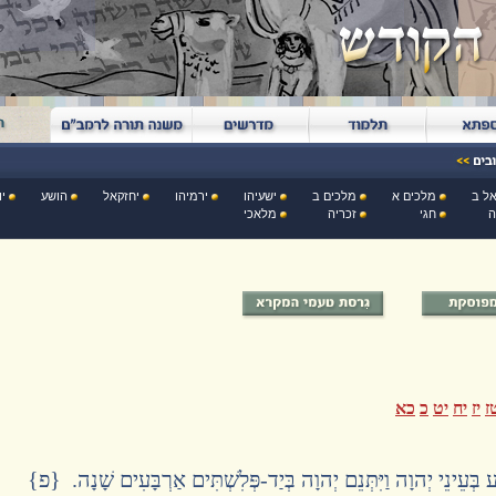
ל ב
מלכים א
מלכים ב
ישעיהו
ירמיהו
יחזקאל
הושע
יו
ה
חגי
זכריה
מלאכי
ז
יז
יח
יט
כ
כא
ַע בְּעֵינֵי יְהוָה וַיִּתְּנֵם יְהוָה בְּיַד-פְּלִשְׁתִּים אַרְבָּעִים שָׁנָה. {פ}