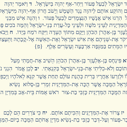
מֶד יִשְׂרָאֵל לְבַעַל פְּעוֹר וַיִּחַר-אַף יְהוָה בְּיִשְׂרָאֵל.
ד
וַיֹּאמֶר יְהוָה
הוֹקַע אוֹתָם לַיהוָה נֶגֶד הַשָּׁמֶשׁ וְיָשֹׁב חֲרוֹן אַף-יְהוָה מִיִּשְׂרָאֵ
ל הִרְגוּ אִישׁ אֲנָשָׁיו הַנִּצְמָדִים לְבַעַל פְּעוֹר.
ו
וְהִנֵּה אִישׁ מִבְּנֵי
מִּדְיָנִית לְעֵינֵי מֹשֶׁה וּלְעֵינֵי כָּל-עֲדַת בְּנֵי-יִשְׂרָאֵל וְהֵמָּה בֹכִים פּ
לְעָזָר בֶּן-אַהֲרֹן הַכֹּהֵן וַיָּקָם מִתּוֹךְ הָעֵדָה וַיִּקַּח רֹמַח בְּיָדוֹ.
ח
וַיָּבֹא
ִדְקֹר אֶת-שְׁנֵיהֶם אֵת אִישׁ יִשְׂרָאֵל וְאֶת-הָאִשָּׁה אֶל-קֳבָתָהּ וַתֵּעָצַר
ְיוּ הַמֵּתִים בַּמַּגֵּפָה אַרְבָּעָה וְעֶשְׂרִים אָלֶף. {פ}
א
פִּינְחָס בֶּן-אֶלְעָזָר בֶּן-אַהֲרֹן הַכֹּהֵן הֵשִׁיב אֶת-חֲמָתִי מֵעַל
ְּתוֹכָם וְלֹא-כִלִּיתִי אֶת-בְּנֵי-יִשְׂרָאֵל בְּקִנְאָתִי.
יב
לָכֵן אֱמֹר הִנְנִי נֹת
ֹ וּלְזַרְעוֹ אַחֲרָיו בְּרִית כְּהֻנַּת עוֹלָם תַּחַת אֲשֶׁר קִנֵּא לֵאלֹהָיו וַיְכַפֵּ
ְרָאֵל הַמֻּכֶּה אֲשֶׁר הֻכָּה אֶת-הַמִּדְיָנִית זִמְרִי בֶּן-סָלוּא נְשִׂיא
ָה הַמֻּכָּה הַמִּדְיָנִית כָּזְבִּי בַת-צוּר רֹאשׁ אֻמּוֹת בֵּית-אָב בְּמִדְיָן ה
.
יז
צָרוֹר אֶת-הַמִּדְיָנִים וְהִכִּיתֶם אוֹתָם.
יח
כִּי צֹרְרִים הֵם לָכֶם
ַר-פְּעוֹר וְעַל-דְּבַר כָּזְבִּי בַת-נְשִׂיא מִדְיָן אֲחֹתָם הַמֻּכָּה בְיוֹם-הַמַּגּ