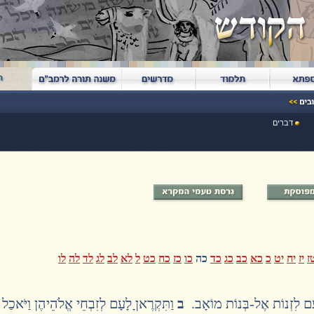
דברים
ז
יז
יח
יט
כ
כא
כב
כג
כד
כה
כו
כז
כח
כט
ל
לא
לב
לג
לד
לה
לו
 הָעָם לִזְנוֹת אֶל-בְּנוֹת מוֹאָב.
ב
וַתִּקְרֶאןָ לָעָם לְזִבְחֵי אֱלֹהֵיהֶן וַיֹּאכַל