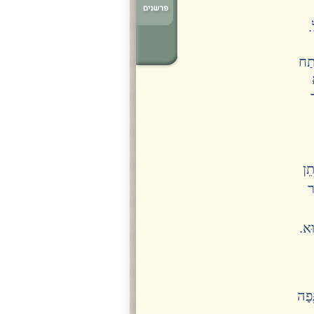
ל.
ֶתַח
ֵן
ר
וּא.
ֵפָה