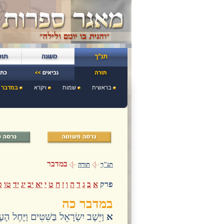
בראשית
שמות
ויקרא
במדבר
במדבר
תנ"ך
תורה
פרק
א
ב
ג
ד
ה
ו
ז
ח
ט
י
יא
יב
יג
יד
טו
ט
במדבר כה
א
וַיֵּשֶׁב יִשְׂרָאֵל בַּשִּׁטִּים וַיָּחֶל