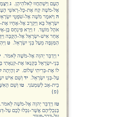
הָעָם וַיִּשְׁתַּחֲווּ לֵאלֹהֵיהֶן.
ג
וַיִּצָּ
אֶל-מֹשֶׁה קַח אֶת-כָּל-רָאשֵׁי הָעָם וְ
ה
וַיֹּאמֶר מֹשֶׁה אֶל-שֹׁפְטֵי יִשְׂרָאֵ
יִשְׂרָאֵל בָּא וַיַּקְרֵב אֶל-אֶחָיו אֶת-הַ
אֹהֶל מוֹעֵד.
ז
וַיַּרְא פִּינְחָס בֶּן-אֶ
אַחַר אִישׁ-יִשְׂרָאֵל אֶל-הַקֻּבָּה וַיּ
הַמַּגֵּפָה מֵעַל בְּנֵי יִשְׂרָאֵל.
ט
וַיִּה
י
וַיְדַבֵּר יְהוָה אֶל-מֹשֶׁה לֵּאמֹר.
י
בְּנֵי-יִשְׂרָאֵל בְּקַנְאוֹ אֶת-קִנְאָתִי ב
לוֹ אֶת-בְּרִיתִי שָׁלוֹם.
יג
וְהָיְתָה לּו
עַל-בְּנֵי יִשְׂרָאֵל.
יד
וְשֵׁם אִישׁ יִשׂ
בֵית-אָב לַשִּׁמְעֹנִי.
טו
וְשֵׁם הָאִשּׁ
{פ}
טז
וַיְדַבֵּר יְהוָה אֶל-מֹשֶׁה לֵּאמֹר
בְּנִכְלֵיהֶם אֲשֶׁר-נִכְּלוּ לָכֶם עַל-דְּב
עַל-דְּבַר-פְּעוֹר.