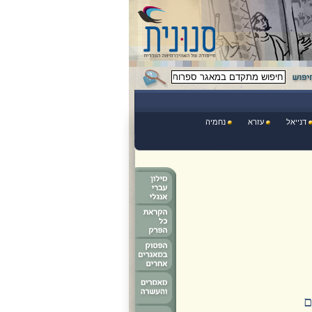
דנייאל
עזרא
נחמיה
ֶם