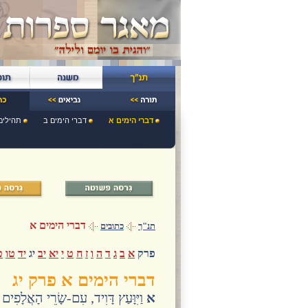
דברי הימים א
דברי הימים ב
תהילים
דברי הימים א
תנ"ך
כתובים
פרק
א
ב
ג
ד
ה
ו
ז
ח
ט
י
יא
יב
יג
יד
טו
ט
דברי הימים א פרק יג
א
וַיִּוָּעַץ דָּוִיד, עִם-שָׂרֵי הָאֲלָפִי