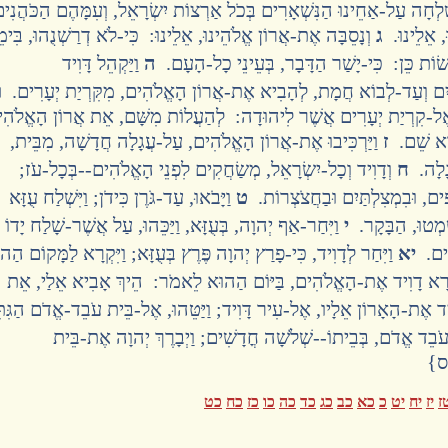
ְלְחָה עַל-אַחֵינוּ הַנִּשְׁאָרִים בְּכֹל אַרְצוֹת יִשְׂרָאֵל, וְעִמָּהֶם הַכֹּהֲנִי
וּ, אֵלֵינוּ.
ג
וְנָסֵבָּה אֶת-אֲרוֹן אֱלֹהֵינוּ, אֵלֵינוּ: כִּי-לֹא דְרַשְׁנֻהוּ, בִּימֵ
שׂוֹת כֵּן: כִּי-יָשַׁר הַדָּבָר, בְּעֵינֵי כָל-הָעָם.
ה
וַיַּקְהֵל דָּוִיד
יִם וְעַד-לְבוֹא חֲמָת, לְהָבִיא אֶת-אֲרוֹן הָאֱלֹהִים, מִקִּרְיַת יְעָרִים.
ו
ָה, אֶל-קִרְיַת יְעָרִים אֲשֶׁר לִיהוּדָה: לְהַעֲלוֹת מִשָּׁם, אֵת אֲרוֹן הָאֱלֹהִ
ְרָא שֵׁם.
ז
וַיַּרְכִּיבוּ אֶת-אֲרוֹן הָאֱלֹהִים, עַל-עֲגָלָה חֲדָשָׁה, מִבֵּית,
ֲגָלָה.
ח
וְדָוִיד וְכָל-יִשְׂרָאֵל, מְשַׂחֲקִים לִפְנֵי הָאֱלֹהִים--בְּכָל-עֹז;
פִּים, וּבִמְצִלְתַּיִם וּבַחֲצֹצְרוֹת.
ט
וַיָּבֹאוּ, עַד-גֹּרֶן כִּידֹן; וַיִּשְׁלַח עֻזָּא
ָמְטוּ, הַבָּקָר.
י
וַיִּחַר-אַף יְהוָה, בְּעֻזָּא, וַיַּכֵּהוּ, עַל אֲשֶׁר-שָׁלַח יָדוֹ
הִים.
יא
וַיִּחַר לְדָוִיד, כִּי-פָרַץ יְהוָה פֶּרֶץ בְּעֻזָּא; וַיִּקְרָא לַמָּקוֹם הַה
ִירָא דָוִיד אֶת-הָאֱלֹהִים, בַּיּוֹם הַהוּא לֵאמֹר: הֵיךְ אָבִיא אֵלַי, אֵת
ד אֶת-הָאָרוֹן אֵלָיו, אֶל-עִיר דָּוִיד; וַיַּטֵּהוּ, אֶל-בֵּית עֹבֵד-אֱדֹם הַגִּתּ
ֹבֵד אֱדֹם, בְּבֵיתוֹ--שְׁלֹשָׁה חֳדָשִׁים; וַיְבָרֶךְ יְהוָה אֶת-בֵּית
{ס}
ז
יז
יח
יט
כ
כא
כב
כג
כד
כה
כו
כז
כח
כט