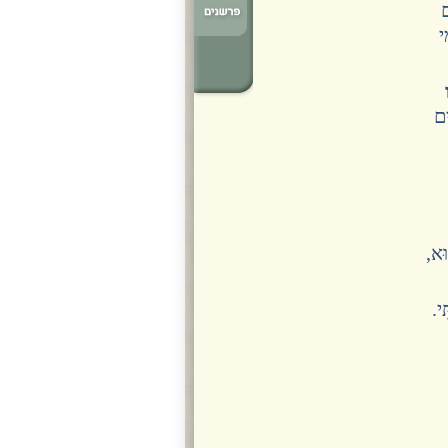
ם
י
ים
וּא,
ִי.