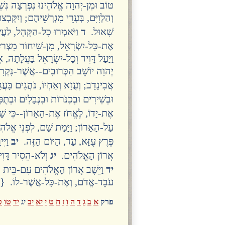
טוֹב וּמִן-יְהוָה אֱלֹהֵינוּ נִפְרְצָה נִשׁ
וְהַלְוִיִּם, בְּעָרֵי מִגְרְשֵׁיהֶם; וְיִקָּבְצ
שָׁאוּל.
ד
וַיֹּאמְרוּ כָל-הַקָּהָל, לַעֲ
אֶת-כָּל-יִשְׂרָאֵל, מִן-שִׁיחוֹר מִצְרַ
וַיַּעַל דָּוִיד וְכָל-יִשְׂרָאֵל בַּעֲלָת
יְהוָה יוֹשֵׁב הַכְּרוּבִים--אֲשֶׁר-נִק
אֲבִינָדָב; וְעֻזָּא וְאַחְיוֹ, נֹהֲגִים בָּע
וּבְשִׁירִים וּבְכִנֹּרוֹת וּבִנְבָלִים וּבְתֻ
אֶת-יָדוֹ, לֶאֱחֹז אֶת-הָאָרוֹן--כִּי שׁ
עַל-הָאָרוֹן; וַיָּמָת שָׁם, לִפְנֵי אֱלֹ
פֶּרֶץ עֻזָּא, עַד, הַיּוֹם הַזֶּה.
יב
וַיּ
אֲרוֹן הָאֱלֹהִים.
יג
וְלֹא-הֵסִיר דָּוִי
יד
וַיֵּשֶׁב אֲרוֹן הָאֱלֹהִים עִם-בֵּית ע
עֹבֵד-אֱדֹם, וְאֶת-כָּל-אֲשֶׁר-לוֹ. 
פרק
א
ב
ג
ד
ה
ו
ז
ח
ט
י
יא
יב
יג
יד
טו
ט