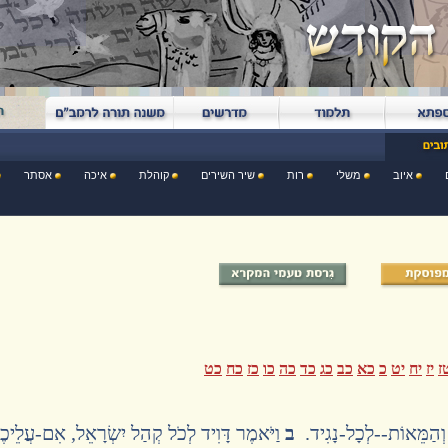
איוב
משלי
רות
שיר השירים
קוהלת
איכה
אסתר
ז
יז
יח
יט
כ
כא
כב
כג
כד
כה
כו
כז
כח
כט
ם וְהַמֵּאוֹת--לְכָל-נָגִיד.
ב
וַיֹּאמֶר דָּוִיד לְכֹל קְהַל יִשְׂרָאֵל, אִם-עֲלֵיכ