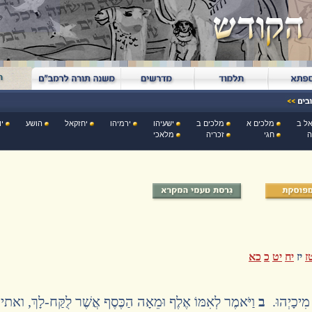
ל ב
מלכים א
מלכים ב
ישעיהו
ירמיהו
יחזקאל
הושע
יו
ה
חגי
זכריה
מלאכי
ז
יז
יח
יט
כ
כא
 מִיכָיְהוּ.
ב
וַיֹּאמֶר לְאִמּוֹ אֶלֶף וּמֵאָה הַכֶּסֶף אֲשֶׁר לֻקַּח-לָךְ, ואתי