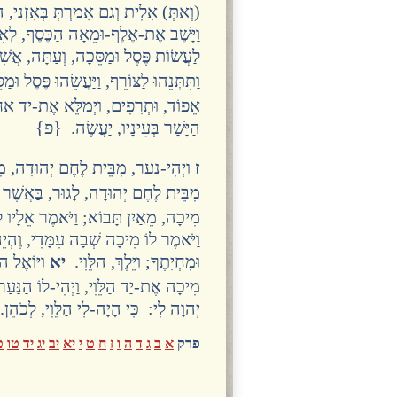
(וְאַתְּ) אָלִית וְגַם אָמַרְתְּ בְּאָזְנַי, 
וַיָּשֶׁב אֶת-אֶלֶף-וּמֵאָה הַכֶּסֶף, לְאִמּ
לַעֲשׂוֹת פֶּסֶל וּמַסֵּכָה, וְעַתָּה, אֲשִׁ
וַתִּתְּנֵהוּ לַצּוֹרֵף, וַיַּעֲשֵׂהוּ פֶּסֶל וּ
אֵפוֹד, וּתְרָפִים, וַיְמַלֵּא אֶת-יַד אַחַ
הַיָּשָׁר בְּעֵינָיו, יַעֲשֶׂה. {פ}
ז
וַיְהִי-נַעַר, מִבֵּית לֶחֶם יְהוּדָה, מִ
מִבֵּית לֶחֶם יְהוּדָה, לָגוּר, בַּאֲשֶׁר 
מִיכָה, מֵאַיִן תָּבוֹא; וַיֹּאמֶר אֵלָיו ל
וַיֹּאמֶר לוֹ מִיכָה שְׁבָה עִמָּדִי, וֶהְיֵה
וּמִחְיָתֶךָ; וַיֵּלֶךְ, הַלֵּוִי.
יא
וַיּוֹאֶל ה
מִיכָה אֶת-יַד הַלֵּוִי, וַיְהִי-לוֹ הַנַּעַ
יְהוָה לִי: כִּי הָיָה-לִי הַלֵּוִי, לְכֹה
פרק
א
ב
ג
ד
ה
ו
ז
ח
ט
י
יא
יב
יג
יד
טו
ט