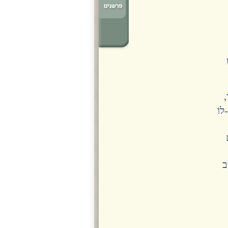
,
לוֹ
יב