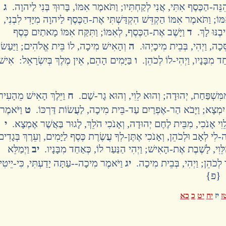
הִנֵּה-הַכֶּסֶף אִתִּי, אֲנִי לְקַחְתִּיו; וַתֹּאמֶר אִמּוֹ, בָּרוּךְ בְּנִי לַיהוָה.
ג
וֹ; וַתֹּאמֶר אִמּוֹ הַקְדֵּשׁ הִקְדַּשְׁתִּי אֶת-הַכֶּסֶף לַיהוָה מִיָּדִי לִבְנִי,
יבֶנּוּ לָךְ.
ד
וַיָּשֶׁב אֶת-הַכֶּסֶף, לְאִמּוֹ; וַתִּקַּח אִמּוֹ מָאתַיִם כֶּסֶף
מַסֵּכָה, וַיְהִי, בְּבֵית מִיכָיְהוּ.
ה
וְהָאִישׁ מִיכָה, לוֹ בֵּית אֱלֹהִים; וַיַּעַשׂ
ד מִבָּנָיו, וַיְהִי-לוֹ לְכֹהֵן.
ו
בַּיָּמִים הָהֵם, אֵין מֶלֶךְ בְּיִשְׂרָאֵל: אִישׁ
מִּשְׁפַּחַת, יְהוּדָה; וְהוּא לֵוִי, וְהוּא גָר-שָׁם.
ח
וַיֵּלֶךְ הָאִישׁ מֵהָעִיר
יִמְצָא; וַיָּבֹא הַר-אֶפְרַיִם עַד-בֵּית מִיכָה, לַעֲשׂוֹת דַּרְכּוֹ.
ט
וַיֹּאמֶר-
ֵוִי אָנֹכִי, מִבֵּית לֶחֶם יְהוּדָה, וְאָנֹכִי הֹלֵךְ, לָגוּר בַּאֲשֶׁר אֶמְצָא.
י
-לִי לְאָב וּלְכֹהֵן, וְאָנֹכִי אֶתֶּן-לְךָ עֲשֶׂרֶת כֶּסֶף לַיָּמִים, וְעֵרֶךְ בְּגָדִים
ַלֵּוִי, לָשֶׁבֶת אֶת-הָאִישׁ; וַיְהִי הַנַּעַר לוֹ, כְּאַחַד מִבָּנָיו.
יב
וַיְמַלֵּא
ר לְכֹהֵן; וַיְהִי, בְּבֵית מִיכָה.
יג
וַיֹּאמֶר מִיכָה--עַתָּה יָדַעְתִּי, כִּי-יֵיטִ
ֵן. {פ}
ז
יז
יח
יט
כ
כא