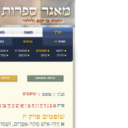
יהושע
שופטים
שמואל א
שמוא
מיכה
נחום
חבקוק
צפני
שופטים
תנ"ך
נביאים
פרק
א
ב
ג
ד
ה
ו
ז
ח
ט
י
יא
יב
יג
יד
טו
ט
שופטים פרק יז
א
וַיְהִי-אִישׁ מֵהַר-אֶפְרָיִם, וּשְׁמוֹ