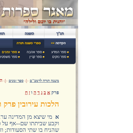
ספר המדע
ספר אהבה
ספר זמנים
ספר נזקים
ספר קניין
ספר משפטים
הל
משנה תורה לרמב"ם
ספר זמנים
פרק
א
ב
ג
ד
ה
ו
ז
ח
הלכות עירובין פרק ו
א
מי שיצא מן המדינה ערב 
וקבע שביתתו שם--אף על פי
שהניח בו שתי הסעודות; וזה