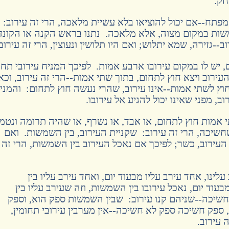
חק.
מפתח--אם יכול להוציאו בלא עשיית מלאכה, הרי זה עירוב:
שות במקום מצוה, אלא מלאכה. נתנו בראש הקנה או הקונד
ב--גזירה, שמא יתלוש; ואם היו תלושין ונעוצין, הרי זה עירוב
 יש לו במקום עירובו ארבע אמות. לפיכך המניח עירובי תחו
עירוב ויצא חוץ לתחום, בתוך שתי אמות--הרי זה עירוב, וכאי
וץ לשתי אמות--אינו עירוב, שהרי נעשה חוץ לתחום: והמני
וב, מפני שאינו יכול להגיע אל עירובו.
 אמות חוץ לתחום, או אבד, או נשרף, או שהיה תרומה ונטמ
משחשיכה, הרי זה עירוב: שקניית העירוב, בין השמשות. ואם
העירוב, כשר; לפיכך אם נאכל העירוב בין השמשות, הרי זה
לינו, אחד עירב עליו מבעוד יום, ואחד עירב עליו בין
וד יום, נאכל עירובו בין השמשות, וזה שעירב עליו בין
שיכה--שניהם קנו עירוב: שבין השמשות ספק הוא, וספק
, ספק חשיכה ספק לא חשיכה--אין מערבין עירובי תחומין,
 עירוב.