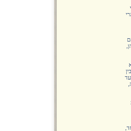
רי
ם
,
ין
עד
,
ד,