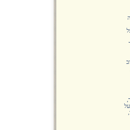
ה
ל
ב
,
על