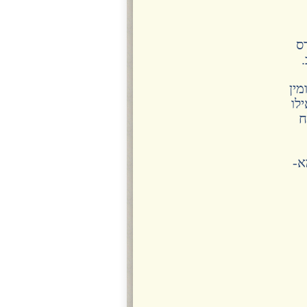
ס
.
מין
לו
ח
א-