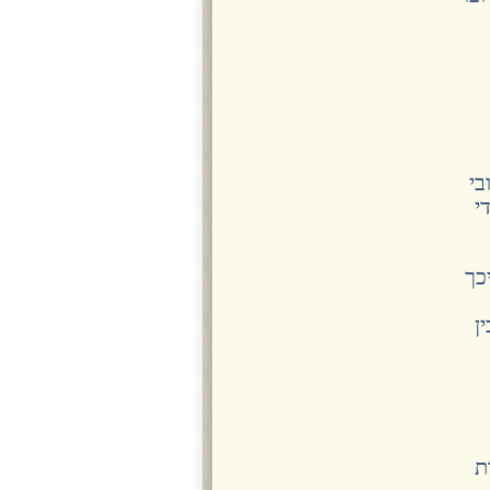
בי
י
כך
ן
ת