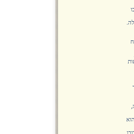
ו
ה.
ח
ות
,
הוא
בו