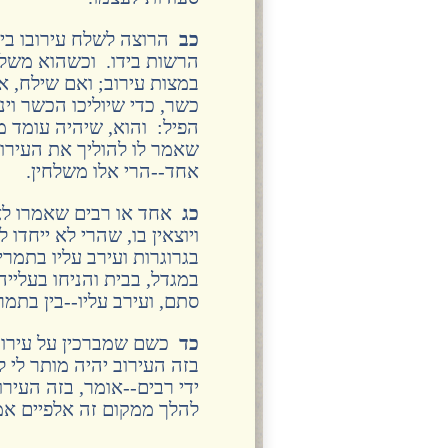
כב
הרוצה לשלח עירובו ביד
הרשות בידו. וכשהוא משלחו
במצות עירוב; ואם שילח, אי
כשר, כדי שיוליכו הכשר וינ
הפיל: והוא, שיהיה עומד 
שאמר לו להוליך את העירוב.
אחד--הרי אלו משלחין.
כג
אחד או רבים שאמרו לאחד
ויוצאין בו, שהרי לא ייחדו 
בגרוגרות ועירב עליו בתמרי
במגדל, בבית והניחו בעלייה
סתם, ועירב עליו--בין בתמרי
כד
כשם שמברכין על עירובי 
בזה העירוב יהיה מותר לי
ידי רבים--אומר, בזה העירוב 
להלך ממקום זה אלפיים אמ