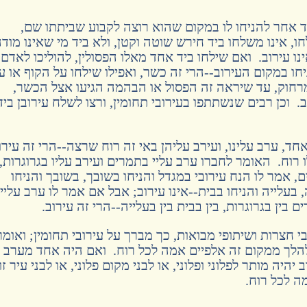
 אחר להניחו לו במקום שהוא רוצה לקבוע שביתתו שם,
, אינו משלחו ביד חירש שוטה וקטן, ולא ביד מי שאינו מוד
נו עירוב. ואם שילחו ביד אחד מאלו הפסולין, להוליכו לאדם
יחו במקום העירוב--הרי זה כשר, ואפילו שילחו על הקוף או ע
מרחוק, עד שיראה זה הפסול או הבהמה הגיעו אצל הכשר,
 וכן רבים שנשתתפו בעירובי תחומין, ורצו לשלח עירובן ביד
, ערב עלינו, ועירב עליהן באי זה רוח שרצה--הרי זה עירו
לו רוח. האומר לחברו ערב עליי בתמרים ועירב עליו בגרוגרות,
ם, אמר לו הנח עירובי במגדל והניחו בשובך, בשובך והניחו
, בעלייה והניחו בבית--אינו עירוב; אבל אם אמר לו ערב עליי
ם בין בגרוגרות, בין בבית בין בעלייה--הרי זה עירוב.
חצרות ושיתופי מבואות, כך מברך על עירובי תחומין; ואומר
 להלך ממקום זה אלפיים אמה לכל רוח. ואם היה אחד מערב 
יהיה מותר לפלוני ופלוני, או לבני מקום פלוני, או לבני עיר זו,
ה לכל רוח.