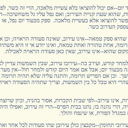
 יום--אם יכול להוציאו בלא עשיית מלאכה, הרי זה כשר, לפי
, שהוא שעת קניית העירוב; ואם נפל עליו גל משחשיכה--ה
אפשר להוציאו אלא בעשיית מלאכה. ספק מבעוד יום נפל, או
ספק העירוב כשר.
היא ספק טמאה--אינו עירוב, שאינה סעודה הראויה; וכן א
רומה, אחת טהורה ואחת טמאה, ואינו יודע אי זו היא משתיהן
קום שהוא--אינו עירוב, שאין כאן סעודה הראויה לאכילה.
למחר קודש, ועירב בה--עירובו עירוב, שבין השמשות עדיין לא
ה מבעוד יום; אבל אם אמר היום קודש ולמחר חול--אין מערב
ך. וכן אם הפריש תרומה, והתנה עליה שלא תהיה תרומה 
הרי היא טבל כל בין השמשות, וצריך שתהיה הסעודה ראויה
ת, אינו עירוב--לפי שבית הקברות, אסור בהניה, וכיון שרוצה
, הרי נהנה בו; נתנו בבית הפרס--הרי זה עירוב, ואפילו היה
 במגדל הפורח, או שינפח והולך.
בי תחומין--מקבצין כולן עירובן שתי סעודות לכל אחד ואח