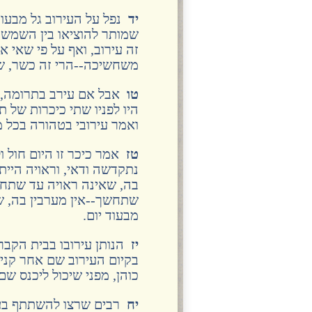
יד
נפל על העירוב גל מבעוד
שמותר להוציאו בין השמשות
זה עירוב, ואף על פי שאי 
משחשיכה--הרי זה כשר, ש
טו
אבל אם עירב בתרומה, ש
היו לפניו שתי כיכרות של ת
ואמר עירובי בטהורה בכל מ
טז
אמר כיכר זו היום חול ו
נתקדשה ודאי, וראויה היית
בה, שאינה ראויה עד שתחש
שתחשך--אין מערבין בה, ש
מבעוד יום.
יז
הנותן עירובו בבית הקברו
בקיום העירוב שם אחר קנייה
כוהן, מפני שיכול ליכנס שם
יח
רבים שרצו להשתתף בעירו