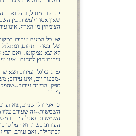
במקום מצוה או בשעת הדו
י
נתנו במגדל, ונעל ואבד ה
שאין אסור לעשות בין השמ
הצומחין מן הארץ, אינו עירו
יא
כל המניח עירובו במקום,
שלו בסוף התחום, ונתגלגל ה
לא יצא ממקומו. ואם יצא ח
עירובו חוץ לתחום--אינו עיר
יב
נתגלגל העירוב ויצא שתי
-מבעוד יום, אינו עירוב; 
ספק, הרי זה עירוב--שספק 
עירוב.
יג
אמרו לו שניים, צא וערב ע
השמשות--זה שעירב עליו מבע
השמשות, נאכל עירובו משח
העירוב כשר. ואף על פי כן
לכתחילה; ואם עירב, הרי זה