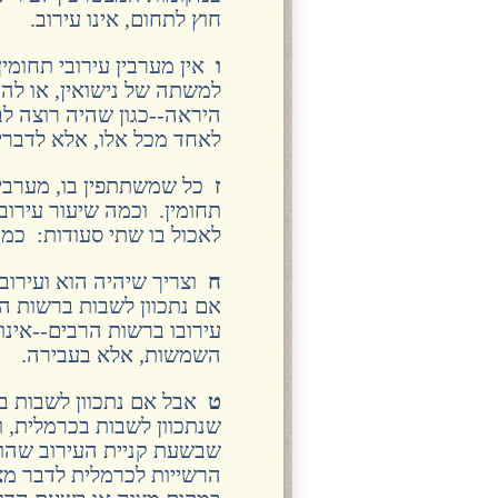
חוץ לתחום, אינו עירוב.
ו
אין מערבין עירובי תחומין
למשתה של נישואין, או להקב
היראה--כגון שהיה רוצה לבר
לאחד מכל אלו, אלא לדברי 
ז
כל שמשתתפין בו, מערבין ב
תחומין. וכמה שיעור עירובי
לאכול בו שתי סעודות: כמו
ח
וצריך שיהיה הוא ועירוב
אם נתכוון לשבות ברשות הרב
עירובו ברשות הרבים--אינו
השמשות, אלא בעבירה.
ט
אבל אם נתכוון לשבות בר
שנתכוון לשבות בכרמלית, ו
שבשעת קניית העירוב שהוא
הרשייות לכרמלית לדבר מצו