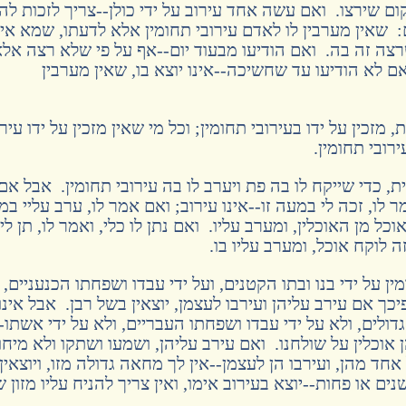
ום שירצו. ואם עשה אחד עירוב על ידי כולן--צריך לזכות להן
: שאין מערבין לו לאדם עירובי תחומין אלא לדעתו, שמא אינ
צה זה בה. ואם הודיעו מבעוד יום--אף על פי שלא רצה אל
ם לא הודיעו עד שחשיכה--אינו יוצא בו, שאין מערבין
מזכין על ידו בעירובי תחומין; וכל מי שאין מזכין על ידו עירו
ירובי תחומין.
 כדי שייקח לו בה פת ויערב לו בה עירובי תחומין. אבל אם
מר לו, זכה לי במעה זו--אינו עירוב; ואם אמר לו, ערב עליי ב
וכל מן האוכלין, ומערב עליו. ואם נתן לו כלי, ואמר לו, תן לי
זה לוקח אוכל, ומערב עליו בו.
 על ידי בנו ובתו הקטנים, ועל ידי עבדו ושפחתו הכנעניים, ב
כך אם עירב עליהן ועירבו לעצמן, יוצאין בשל רבן. אבל אינו
גדולים, ולא על ידי עבדו ושפחתו העבריים, ולא על ידי אשתו-
אוכלין על שולחנו. ואם עירב עליהן, ושמעו ושתקו ולא מיחו
 אחד מהן, ועירבו הן לעצמן--אין לך מחאה גדולה מזו, ויוצאין
ים או פחות--יוצא בעירוב אימו, ואין צריך להניח עליו מזון 