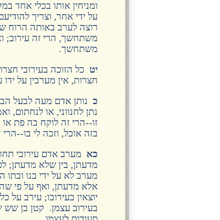
ומניחין אותו בכלי אחד במק
על ידי אחר, וצריך להודיעם
רוצה לערב באותה הרוח שר
משתחשך, הרי זה עירוב; וא
משתחשך.
יט
כל הזוכה בעירובי חצרות, 
חצרות, אין מערבין על ידו ע
כ
נותן אדם מעה לבעל הבית,
נתן לחנווני, או לנחתום, וא
זו--הרי זה לוקח בה פת או א
בזה אוכל, וזכה לי בו--הרי 
כא
מערב אדם עירובי תחומין
מדעתן, בין שלא מדעתן; לפי
מערב לא על ידי בנו ובתו ה
אלא מדעתן, ואף על פי שהן 
יוצאין בעירובו; עירב על כל
בעירוב עצמן. קטן בן שש שנ
סעודות לעצמו.