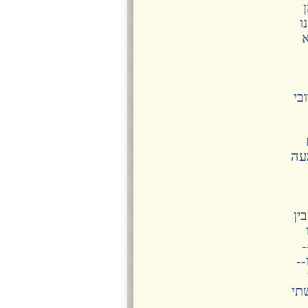
ו
א
בי
מעה
ין
-
--
שתי