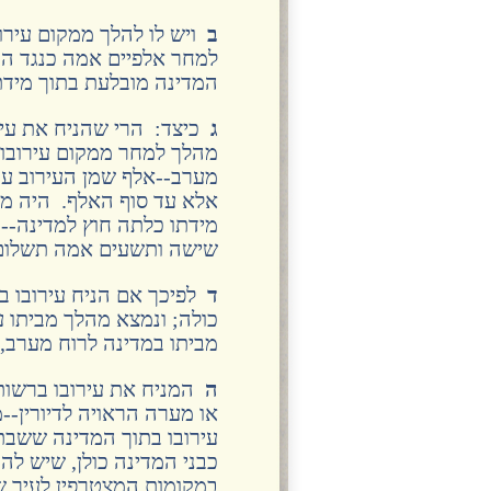
ב
ויש לו להלך ממקום עירו
למחר אלפיים אמה כנגד המד
המדינה מובלעת בתוך מידת
ג
כיצד: הרי שהניח את עיר
מהלך למחר ממקום עירובו 
מערב--אלף שמן העירוב עד 
אלא עד סוף האלף. היה מב
מידתו כלתה חוץ למדינה--
שישה ותשעים אמה תשלום 
ד
לפיכך אם הניח עירובו ב
כולה; ונמצא מהלך מביתו עד
מביתו במדינה לרוח מערב,
ה
המניח את עירובו ברשות ה
או מערה הראויה לדיורין--
עירובו בתוך המדינה ששבת 
כבני המדינה כולן, שיש להן
במקומות המצטרפין לעיר שמ