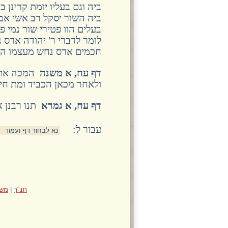
ביה וגם בעליו יומת קרינן ב
ביה השור יסקל רב אשי אמר
בעלים הוו פטירי שור נמי 
לומר לדברי ר' יהודה ארס נ
חכמים ארס נחש מעצמו הוא
דף עח, א משנה
המכה את ח
ולאחר מכאן הכביד ומת חיי
דף עח, א גמרא
תנו רבנן א
:עבור ל
תנ"ך
|
משנ