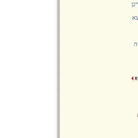
נן
צא
ה