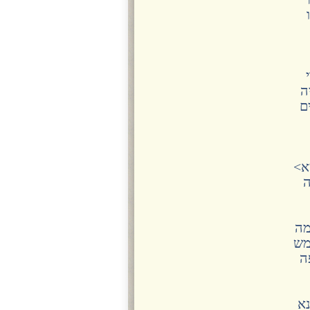
ה
ם
א>
ה
מה
מש
ה
נא