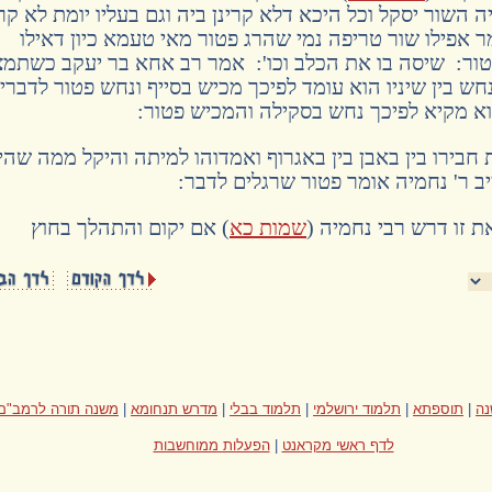
יה השור יסקל וכל היכא דלא קרינן ביה וגם בעליו יומת לא קרי
 אפילו שור טריפה נמי שהרג פטור מאי טעמא כיון דאילו
פטור: שיסה בו את הכלב וכו': אמר רב אחא בר יעקב כשתמ
חש בין שיניו הוא עומד לפיכך מכיש בסייף ונחש פטור לדברי
 מקיא לפיכך נחש בסקילה והמכיש פטור:
בירו בין באבן בין באגרוף ואמדוהו למיתה והיקל ממה שהי
ב ר' נחמיה אומר פטור שרגלים לדבר:
ת זו דרש רבי נחמיה (
שמות כא
) אם יקום והתהלך בחוץ
ה
|
תוספתא
|
תלמוד ירושלמי
|
תלמוד בבלי
|
מדרש תנחומא
|
משנה תורה לרמב"ם
לדף ראשי מקראנט
|
הפעלות ממוחשבות