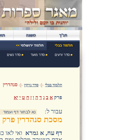
סדר זרעים
סדר מועד
סדר נשים
סנהדרין
תלמוד בבלי
סדר נזיקין
פרק
א
ב
ג
ד
ה
ו
ז
ח
ט
י
יא
:עבור ל
מסכת סנהדרין פרק 
דף עח, א גמרא
ואי לאו כח
אדם בעשרה מקלות ומת בין 