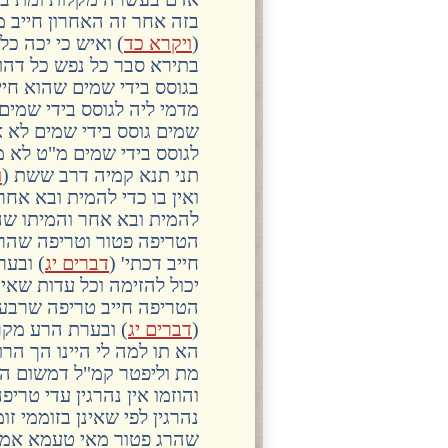
בזה אחר זה האחרון חייב מ
(
ויקרא כד
) ואיש כי יכה כל
בתירא סבר כל נפש כל דהו
בגוסס בידי שמים שהוא חיי
מדמי ליה לגוסס בידי שמים
שמים גוסס בידי שמים לא 
לגוסס בידי שמים מ"ט לא 
תני תנא קמיה דרב ששת (
ו
ואין בו כדי להמית ובא אחר
להמית ובא אחר והמיתו שה
הטריפה פטור וטריפה שהרג 
חייב דכתי' (
דברים יג
) ובער
יכול להזימה וכל עדות שא
הטריפה חייב טריפה שרבע ב
(
דברים יג
) ובערת הרע מקר
הא תו למה לי היינו הך ה
מת וליפטר קמ"ל דמשום הנ
והוזמו אין נהרגין עדי טרי
נהרגין לפי שאינן בזוממי 
שהרג פטור מאי טעמא אמר