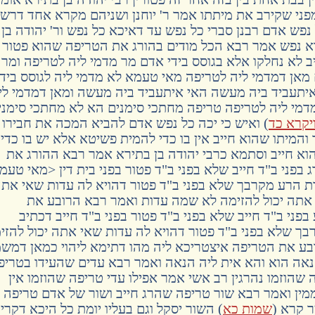
פני שקירב את מיתתו אמר ר' יוחנן ושניהם מקרא אחד דרשו
 נפש אדם רבנן סברי כל נפש עד דאיכא כל נפש ור' יהודה בן
א נפש אמר רבא הכל מודים בהורג את הטריפה שהוא פטור
ב לא נחלקו אלא בגוסס בידי אדם מר מדמי ליה לטריפה ומר
 מאן דמדמי ליה לטריפה מאי טעמא לא מדמי ליה לגוסס בידי
איתעביד ביה מעשה האי איתעביד ביה מעשה ומאן דמדמי לי
מדמי ליה לטריפה טריפה מחתכי סימנים הא לא מחתכי סימני
יקרא כד
) ואיש כי יכה כל נפש אדם להביא המכה את חבירו
 והמיתו שהוא חייב אין בו כדי להמית פשיטא אלא יש בו כדי
וא חייב וסתמא כרבי יהודה בן בתירא אמר רבא ההורג את
בפני ב"ד חייב שלא בפני ב"ד פטור בפני בית דין <מאי טעמ
ת הרע מקרבך שלא בפני ב"ד פטור דהויא לה עדות שאי את
י אתה יכול להזימה לא שמה עדות ואמר רבא הרובע את
פני ב"ד חייב שלא בפני ב"ד פטור בפני ב"ד חייב דכתיב
בך שלא בפני ב"ד פטור דהויא לה עדות שאי אתה יכול להזי
רובע את הטריפה איצטריכא ליה מהו דתימא ליהוי כמאן דמש
אה הוא והא אית ליה הנאה ואמר רבא עדים שהעידו בטריפ
פה שהוזמו נהרגין רב אשי אמר אפילו עדי טריפה שהוזמו אין
זוממין ואמר רבא שור טריפה שהרג חייב ושור של אדם טריפה
 קרא (
שמות כא
) השור יסקל וגם בעליו יומת כל היכא דקרי