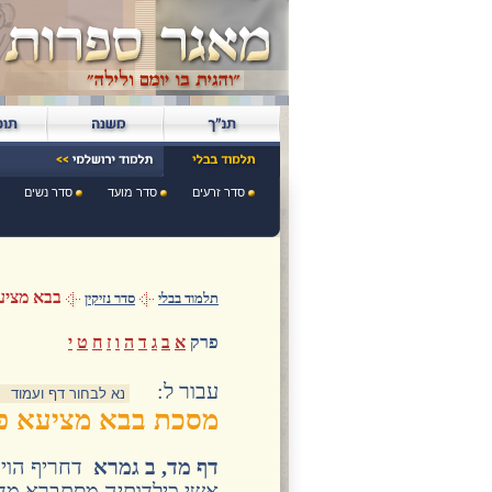
סדר זרעים
סדר מועד
סדר נשים
בבא מציע
תלמוד בבלי
סדר נזיקין
פרק
א
ב
ג
ד
ה
ו
ז
ח
ט
י
:עבור ל
מסכת בבא מציעא פ
דף מד, ב גמרא
דחריף הוי 
אשי כילדותיה מסתברא מד