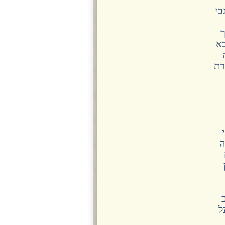
בי
ך
כא
רת
ה
ל