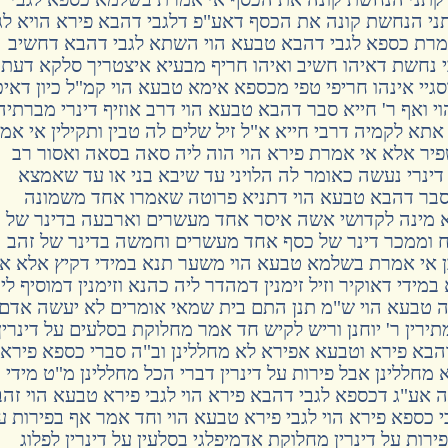
תני הנחשת קונה את הכסף דאע"פ דלגבי דהבא פירא הויא לג
מרת כספא לגבי דהבא טבעא הוי השתא לגבי דהבא דחשיב
י נחשת דאיהו חשיב ואיהו חריף מבעיא איצטריך סלקא דעת
גיי אינהו חריפי טפי מכספא אימא טבעא הוי קמ"ל כיון דאי
י ואף ר' חייא סבר דהבא טבעא הוי דרב אוזיף דינרי מברתיה
י אתא לקמיה דרבי חייא א"ל זיל שלים לה טבין ותקילין אי אמ
ר אלא אי אמרת פירא הוי הוה ליה סאה בסאה ואסור רב
ליה דינרי נעשה כאומר לה הלויני עד שיבא בני או עד שאמצא
בר דהבא טבעא הוי דתניא פרוטה שאמרו אחד משמונה
 מינה לקדושי אשה איסר אחד מעשרים וארבעה בדינר של
 וממכר דינר של כסף אחד מעשרים וחמשה בדינר של זהב
בן אי אמרת בשלמא טבעא הוי משער תנא במידי דקיץ אלא אי
ידי דאוקיר וזיל זימנין דמהדר ליה כהנא וזימנין דמוסיף לי
 טבעא הוי ש"מ תנן התם בית שמאי אומרים לא יעשה אדם
מתירין ר' יוחנן וריש לקיש חד אמר מחלוקת בסלעים על דינרין
בא פירא וטבעא אפירא לא מחללינן וב"ה סברי כספא פירא
חללינן אבל פירות על דינרין דברי הכל מחללינן מ"ט מידי
אע"ג דכספא לגבי דהבא פירא הוי לגבי פירא טבעא הוי זהב
 כספא פירא הוי לגבי פירא טבעא הוי וחד אמר אף בפירות ע
ירות על דינרין מחלוקת אדמיפלגי בסלעין על דינרין לפלוג