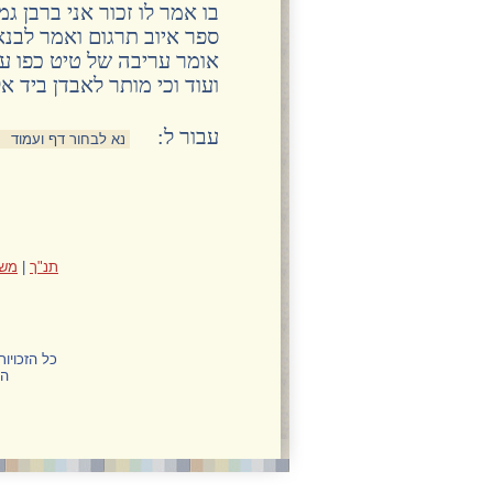
בו אמר לו זכור אני ברבן ג
ספר איוב תרגום ואמר לבנאי
אומר עריבה של טיט כפו על
ועוד וכי מותר לאבדן ביד א
:עבור ל
תנ"ך
|
משנ
כל הזכויו
הח