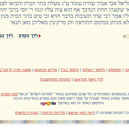
מליאל אבי אביך שהיה עומד ע"ג מעלה בהר הבית והביאו לפני
 שקעהו תחת הנדבך אף הוא צוה עליו וגנזו ר' יוסי ברבי יהו
יו אמר רבי שתי תשובות בדבר חדא וכי טיט בהר הבית מנין
לא מניחן במקום התורפה והן מרקיבין מאליהן מאן תנאי
ה
|
תוספתא
|
תלמוד ירושלמי
|
תלמוד בבלי
|
מדרש תנחומא
|
משנה תורה לרמב"ם
לדף ראשי מקראנט
|
הפעלות ממוחשבות
ת בטקסטים הספרותיים כפי שהם מופיעים באתר "ספרות הקודש" הן של
מכון ממרא
.
ומר מופיע באתר סנונית על סמך רישיון מאת מכון ממרא ובאדיבותו הרבה.
החיפוש באתר זה הוא בשיתוף
כל הזכויות שמורות ©
(
ראה תנאי שימוש
|
מדיניות פרטיות
|
הצהרת נגישות
)