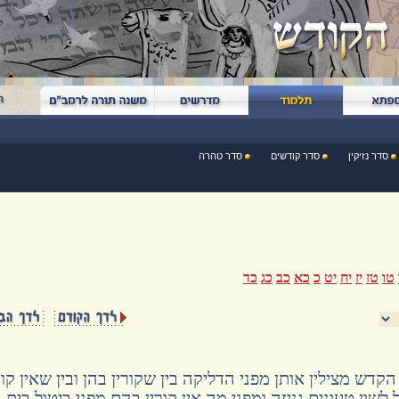
סדר נזיקין
סדר קודשים
סדר טהרה
טו
טז
יז
יח
יט
כ
כא
כב
כג
כד
דש מצילין אותן מפני הדליקה בין שקורין בהן ובין שאין קור
לשון טעונים גניזה ומפני מה אין קורין בהם מפני ביטול בית