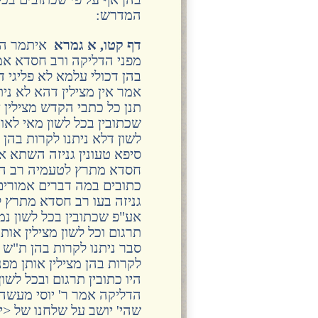
המדרש:
דף קטו, א גמרא
איתמר היו 
מפני הדליקה ורב חסדא אמר
בהן דכולי עלמא לא פליגי ד
אמר אין מצילין דהא לא ני
תנן כל כתבי הקדש מצילין א
שכתובין בכל לשון מאי לאו 
לשון דלא ניתנו לקרות בהן
סיפא טעונין גניזה השתא אצ
חסדא מתרץ לטעמיה רב הונא
כתובים במה דברים אמורים 
גניזה בעו רב חסדא מתרץ לט
אע"פ שכתובין בכל לשון נמי
תרגום וכל לשון מצילין או
סבר ניתנו לקרות בהן ת"ש ה
לקרות בהן מצילין אותן מפ
היו כתובין תרגום ובכל לשון
הדליקה אמר ר' יוסי מעשה
שהי' יושב על שלחנו של <יוח