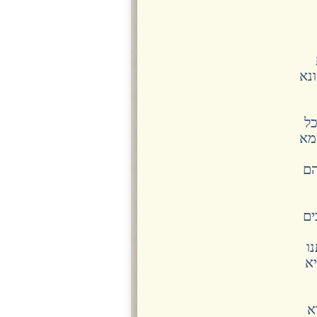
ונא
כל
ימא
הם
ים
ו
יא
א