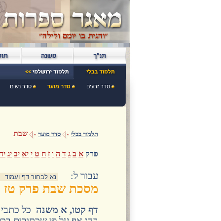
סדר זרעים
סדר מועד
סדר נשים
שבת
תלמוד בבלי
סדר מועד
פרק
א
ב
ג
ד
ה
ו
ז
ח
ט
י
יא
יב
יג
יד
:עבור ל
מסכת שבת פרק טז
דף קטו, א משנה
כל כתבי הק
בהן אף על פי שכתובים בכל 