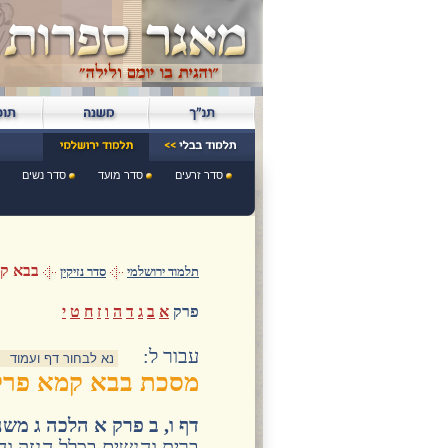
סדר זרעים
סדר מועד
סדר נשים
בבא ק
תלמוד ירושלמי
סדר נזיקין
פרק
א
ב
ג
ד
ה
ו
ז
ח
ט
י
:עבור ל
מסכת בבא קמא פרק
דף ו, ב פרק א הלכה ג משנ
ברית והנשים בכלל הנזק והנ