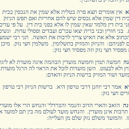
א
אין אומרים תצא פרה בטלית אלא שמין את הנכסין בבית
ית דין שמין אלא נכסים שיש להם אחריות ואם תפש הניזק
י בית דין מלמד שאין שמין לו אלא בפני בית דין. על פי עדים
 בני חורין ובני ברית יצאו עכו"ם ועבדים ופסולי עדות. ונשים
הכתוב אלא את האיש צריך לרבות את האשה. תני רבי ישמע
פניהם: והניזק והמזיק בתשלומין. משלמין חצי נזק. מיכן
פסיד חצי נזק וזה מפסיד חצי נזק:
נה
חמשה תמין וחמשה מועדין הבהמה אינה מועדת לא ליגח
בוץ ולא לבעוט. השן מועדות לוכל את הראוי לה הרגל מועדת
ועד ושור המזיק ברשות הניזק והאדם:
א
אמר רבי יוחנן דרבי טרפון היא. ברשות הניזק רבי טרפון
ים חצי נזק:
נה
הזאב והארי הדוב והנמר והברדלי' והנחש הרי אלו מועדין 
 תרבות אינן מועדין. והנחש מועד לעולם מה בין תם למועד א
. והמועד משלם נזק שלם מן העלייה: