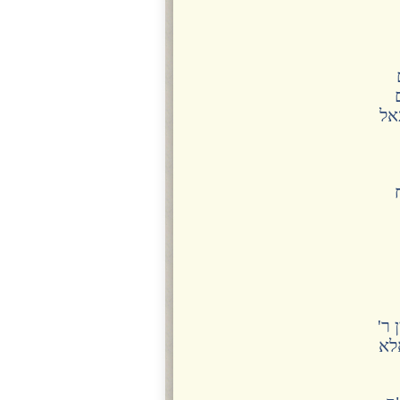
אל
ר'
לא