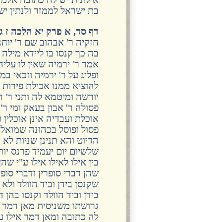
בת ישראל לממזר ולנתין יש
דף סד, א פרק יא הלכה ז 
חזקיה ר' אבהוב שם ר' יוחנ
בה כך קנסו בו ליידא מיל
אמר ר' ירמיה שאין לו עליה 
ופליג על ר' ירמיה וזכאי 
להוציא ממנו אכילת פירות 
יורשה ומיטמא לה ותני ר' 
פסולה ר' אבון בעאק ומי ר
אוכלת ועבדיה אינן אוכלין
פסול ופוסל בכהונה שמואל 
הדיוט והא תנינן שניות לא
שלשיום יום יעמיד פרנס יות
בין אילו לאילו אילו ע"י שה
שהן דברי סופרין ודברי סופר
שקנסן בידן וביד הוולד ולא
בידן וביד הוולד וקנסו בהן
גרושתו משניסית מאן דמר אי
לה כתובה ומאן דמר אילו על 