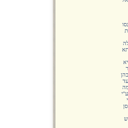
סו
ת
לה
תא
יא
הן
עד
מה
"י
סן
ש