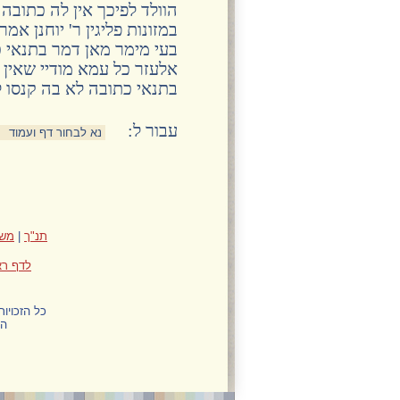
הוולד לפיכך אין לה כתובה 
במזונות פליגין ר' יוחנן אמ
בעי מימר מאן דמר בתנאי כת
אלעזר כל עמא מודיי שאין ל
בתנאי כתובה לא בה קנסו ל
:עבור ל
תנ"ך
|
משנ
לדף רא
כל הזכויו
הח