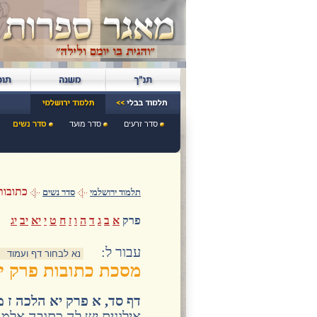
סדר זרעים
סדר מועד
סדר נשים
כתובות
תלמוד ירושלמי
סדר נשים
פרק
א
ב
ג
ד
ה
ו
ז
ח
ט
י
יא
יב
יג
:עבור ל
מסכת כתובות פרק י
דף סד, א פרק יא הלכה ז 
אילונית יש לה כתובה אלמנ