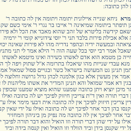
 להן כתובה:
גמרא
ניחא שנייה איילונית יתומה ויתומה אין לה כתובה ר'
ן תיפתר ביתומה שמיאינה ר' אייבו בר נגרי ר' אימי כשם שקנ
ה שאם קידשה בליטרא של זהב שהוא מאבד את הכל ולא פירו
אלא אכילת פירות בלבד תני ר' יוסי צידונייא קומי ר' ירמיה
במציאתה ובמעשה ידיה ובהפר נדריה מהו לא פירות שאינה יכו
שאכל אמר רבי יוסי בכל שעה הוה ר' הילא אמר לי תני מתני
חייה כן מטמא הוא אדם לאשתו כשירה ואינו מיטמא לאשתו
' מנא עבדי שנייות מהו שיאכלו בתרומה א"ל שתוק ויפה לך ה
 תמן תנינן גט המעושה בישראל כשר ובגויים פסול שמאול אמר
אמר אין מעשין אלא כגון אלמנה לכהן גדול גרושה וחלוצה לכ
 בגין דא אמר שמואל והא תנינן המדיר את אשתו מליהנות לו 
ר מיכן יוציא ויתן כתובה שמענו שהוא מוציא שמענו שכופין 
ן דברי תורה ואין ד"ת צריכין חיזוק לפיכך יש לה כתובה ואילו ע
ין צריכין חיזוק לפיכך אין לה כתובה אית דבעי מימר אילו ע"י
 קנסו בהן דבר אחר לפיכך יש לה כתובה ואילו על ידי שאין קנ
 דבר אחר לפיכך אין לה כתובה מה נפיק מן ביניהון המחזיר
לו על ידי שהן דברי תורה וזו הואיל והוא דבר תורה לפיכך י
ידי שקנסן בידן וביד הוולד וזו הואיל ואין קנסה בידה וביד