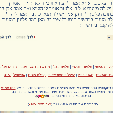
ר' יעקב בר אחא אמר ר' זעירא ורבי הילא תריהון אמרין
ר יש לה מזונות א"ל ר' אלעזר אומר לו הוציא ואת אמר אכן הו
ובה פליגין ר' יוחנן אמר יש לה תנאי כתובה אמר ליה ר'
ה מזונות ביורשיה קנסו כל שכן בה מאן דמר פליגין במזונות 
א קנסו ביורשיה:
ה
|
תוספתא
|
תלמוד ירושלמי
|
תלמוד בבלי
|
מדרש תנחומא
|
משנה תורה לרמב"ם
שי מקראנט
|
מאגר מידע
|
הפעלות ממוחשבות
|
קהילת מורים
|
אחיתופל
|
עזרה
ת בטקסטים הספרותיים כפי שהם מופיעים באתר "ספרות הקודש" הן של
מכון ממרא
.
ומר מופיע באתר סנונית על סמך רישיון מאת מכון ממרא ובאדיבותו הרבה.
החיפוש באתר זה הוא בשיתוף
כל הזכויות שמורות © 2003-2009
(
ראה תנאי שימוש
)