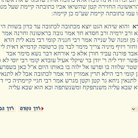
ראשונה החזירה קטן שהשיאו אביו כתובתה קיימת שעל מנ
ו עמו כתובתה קיימת שע"מ כן קיימה:
רא
והוא שיהא הגט יוצא מכתובה לכתובה עד כדון בשוות הי
נא ורב ירמיה ורב חסדא חד אמר גובה בראשונה וחרנה אמר
 מן זמנה של שנייה אמר רבי חנניה קומי רבי מנא לית הדא
חזר ויזיף מיניה צריך מימר לבד מן כרטוסה קדמייא דאית לי
בד פורנה עביד חורן אלא כי אורחא דבר נשא מימר אבד
ר יודי ליה ר' יודן בר שיקלי אעיל עובדא קומי רבי יוסי לא כ
שטר שלווה בו ופרעו אל ילוה בו באותו היום א"ל כאן בשפרעו
 קומי רבי הילא תרין אמורין חד אמר לכתובה אבל לא לתנאין
לתנאין ניחא גר קטן וקטן מגרש אמר רבי חגיי קיימתיה כיי ד
הוא שבא עליה משנתפקח ומשנשתפה וכא הוא שבא עליה