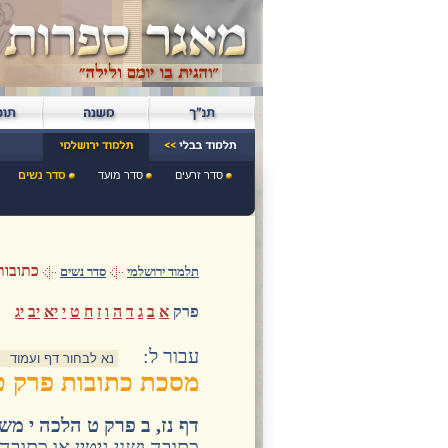
סדר זרעים
סדר מועד
סדר נשים
כתובות
תלמוד ירושלמי
סדר נשים
פרק
א
ב
ג
ד
ה
ו
ז
ח
ט
י
יא
יב
יג
:עבור ל
מסכת כתובות פרק ט
דף נז, ב פרק ט הלכה י מש
כתובה ושני גיטין או כתו