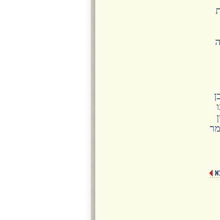
ת
ה
ן
מר