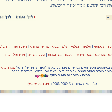
 רבי יהושע אמר אינה חוששת:
ה
|
תוספתא
|
תלמוד ירושלמי
|
תלמוד בבלי
|
מדרש תנחומא
|
משנה תורה לרמב"ם
שי מקראנט
|
מאגר מידע
|
הפעלות ממוחשבות
|
קהילת מורים
|
אחיתופל
|
עזרה
ת בטקסטים הספרותיים כפי שהם מופיעים באתר "ספרות הקודש" הן של
מכון ממרא
.
ומר מופיע באתר סנונית על סמך רישיון מאת מכון ממרא ובאדיבותו הרבה.
החיפוש באתר זה הוא בשיתוף
כל הזכויות שמורות © 2003-2009
(
ראה תנאי שימוש
)