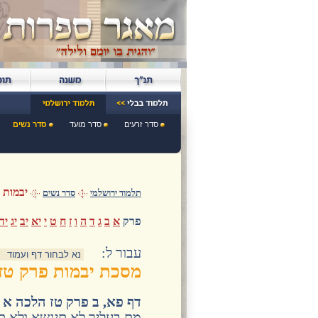
סדר זרעים
סדר מועד
סדר נשים
יבמות
תלמוד ירושלמי
סדר נשים
פרק
א
ב
ג
ד
ה
ו
ז
ח
ט
י
יא
יב
יג
יד
:עבור ל
מסכת יבמות פרק טז
דף פא, ב פרק טז הלכה א
מת בעליך לא תינשא ולא 