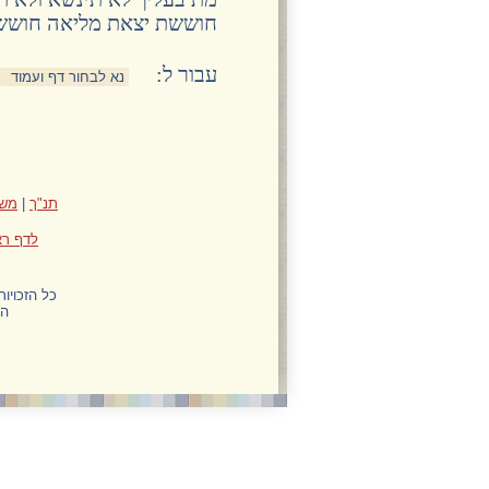
חוששת יצאת מליאה חוששת
:עבור ל
תנ"ך
|
משנ
לדף רא
כל הזכויו
הח