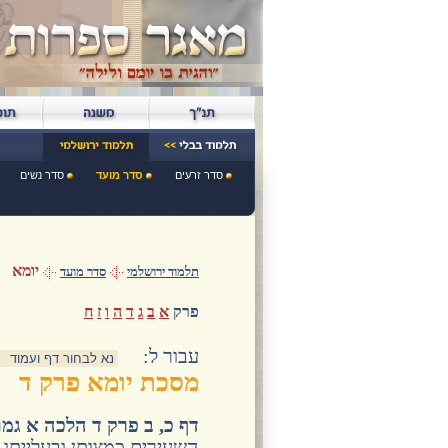
סדר זרעים
סדר מועד
סדר נשים
יומא
תלמוד ירושלמי
סדר מועד
פרק
א
ב
ג
ד
ה
ו
ז
ח
:עבור ל
מסכת יומא פרק ד
דף כ, ב פרק ד הלכה א גמ
השעירים כמצותן ובעלייתו 