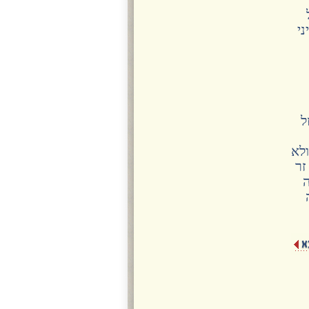
י
ל
ולא
זר
ה