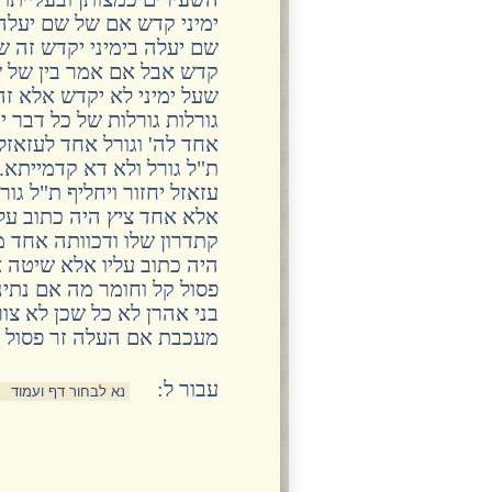
ימיני קדש אם של שם יעלה
שם יעלה בימיני יקדש זה 
קדש אבל אם אמר בין של ש
שעל ימיני לא יקדש אלא ז
גורלות גורלות של כל דבר יכ
אחד לה' וגורל אחד לעזאזל 
ת"ל גורל ולא דא קדמייתא.
עזאזל יחזור ויחליף ת"ל גור
אלא אחד ציץ היה כתוב על
קתדרון שלו ודכוותה אחד מל
היה כתוב עליו אלא שיטה א
פסול קל וחומר מה אם נתינ
בני אהרן לא כל שכן לא צ
מעכבת אם העלה זר פסול
:עבור ל