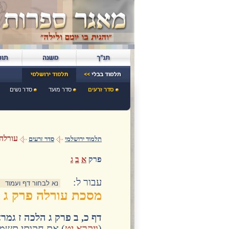
סדר זרעים
סדר מועד
סדר נשים
עורלה
תלמוד ירושלמי
סדר זרעים
פרק
א
ב
ג
:עבור ל
מסכת עורלה פרק ג
דף כ, ב פרק ג הלכה ז גמר
(
ויקרא יט
) את חקותי תשמר