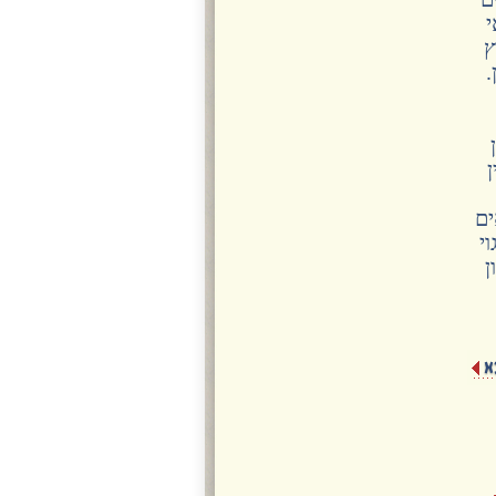
י
ץ
.
ים
י
ן