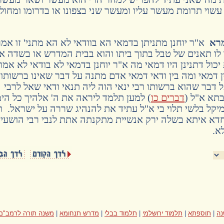
שוי תרומת מעשר עליו ומעשר שני בצפונו או בדרומו ומחול
מרא
א"ר יוחנן מתניתן בדמאי הא בוודאי לא הא מתני' זו אמר
ו לו תאנים של טבל בתוך ביתו והוא בבית המדרש או בשדה אי
 יכול דתנינן היו דמאי מה א"ר יוחנן בדמאי לא בודאי לא אמר
דמאי ומה בין ודאי דמאי אדם מתנה על דבר שאינו ברשותו
 דבר שהוא ברשותו רבי ינאי הוה ליה תנאי ודאי שאל לרבי
תא א"ל (
דברים כו
) למען תלמד ליראה את ה' אלהיך כל הי
יקל בלשי תלוי בי א"ל עתיד את להנהיג שררה על ישראל. ר
 חדא איתא בשלה ירק אנשיית מתקנתה אתת לנבי רבי הושעי
לא.
ה
|
תוספתא
|
תלמוד ירושלמי
|
תלמוד בבלי
|
מדרש תנחומא
|
משנה תורה לרמב"ם