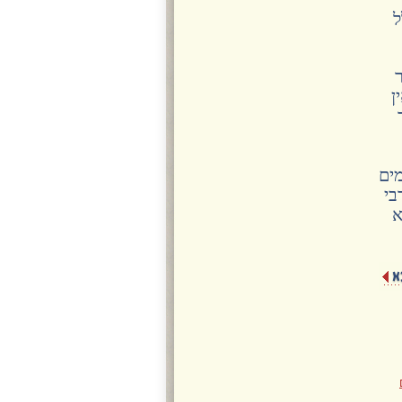
ל
ן
מים
בי
א