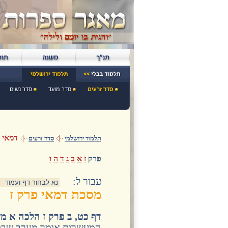
סדר זרעים
סדר מועד
סדר נשים
דמאי
תלמוד ירושלמי
סדר זרעים
פרק
ז
א
ב
ג
ד
ה
ו
:עבור ל
מסכת דמאי פרק ז
דף כט, ב פרק ז הלכה א מ
המעשרות אומר מערב שבת 