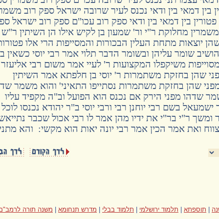
ן בין דמאי בין ודאי נכנס לעיר שרובה ישראל ספק רוב משמרי
טורין בין דמאי בין ודאי ספק רוב עכו"ם ספק רוב ישראל ספ
שמרין מחלוקת ר"י ור' שמעון בן לקיש אילו הן השיתין ר"ש
הן יוצאות מתחת העלין הבכורות והמסייפות הרי אלו פטורות
הושיב שומר עליהן ובשומר הדבר תלוי אמר רבי יוסי כשאין ב
מסוייפות משיקפלו המקצועות ר' לעיי אמר משום רבי אליעזר
פני שהן בחזקת משתמרות ר' יוסי בן חלפתא אמר השיתין
 מפני שהן בחזקת משתמרות נסתייפו התאיני' והוא משמר שדה
מר שדהו מפני הירק אם נכנס הוא הפועל וב"ה מקפיד עליו
ישמעאל בשם רבי יוחנן רבי ורבי יוסי ב"ר יהודא נכנסו לוכל
 ומשך ר"י בר"י את ידיו מהן אמר לו רבי אכול שכבר נתייאשו
 צווח ואת אמר הכין אמר רבי יונה יאות הוא מקשי: והא מתנ
ה
|
תוספתא
|
תלמוד ירושלמי
|
תלמוד בבלי
|
מדרש תנחומא
|
משנה תורה לרמב"ם