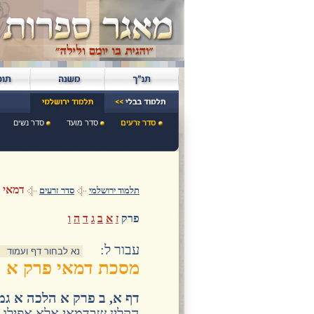
סדר זרעים
סדר מועד
סדר נשים
דמאי
תלמוד ירושלמי
סדר זרעים
פרק
ז
א
ב
ג
ד
ה
ו
:עבור ל
מסכת דמאי פרק א
דף א, ב פרק א הלכה א גמ
הקלין שבדמאי אלא אפילו ד