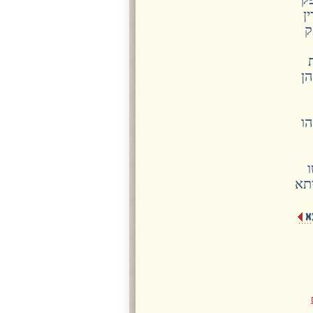
ן
ק
הן
ו
יתא